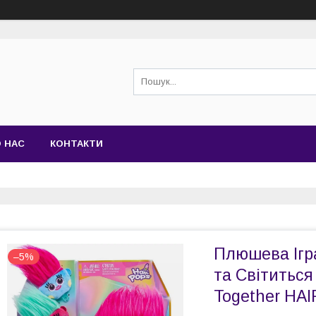
 НАС
КОНТАКТИ
Плюшева Ігр
–5%
та Світиться
Together HA