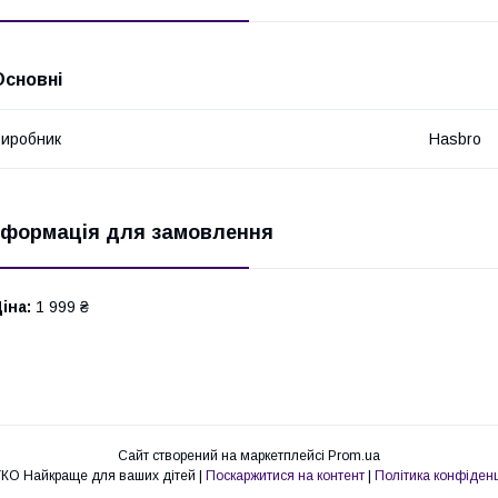
Основні
иробник
Hasbro
нформація для замовлення
іна:
1 999 ₴
Сайт створений на маркетплейсі
Prom.ua
МАЛЯТКО Найкраще для ваших дітей |
Поскаржитися на контент
|
Політика конфіденц