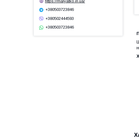
https://malyatko.in.ua/
+380503723846
+380502444593
+380503723846
П
Ш
н
Х
Х