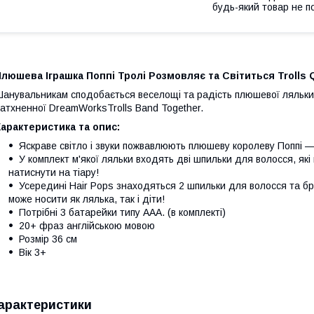
будь-який товар не п
люшева Іграшка Поппі Тролі Розмовляє та Світиться Trolls 
анувальникам сподобається веселощі та радість плюшевої ляльки 
атхненної DreamWorksTrolls Band Together.
арактеристика та опис:
Яскраве світло і звуки пожвавлюють плюшеву королеву Поппі — п
У комплект м'якої ляльки входять дві шпильки для волосся, які 
натиснути на тіару!
Усередині Hair Pops знаходяться 2 шпильки для волосся та бра
може носити як лялька, так і діти!
Потрібні 3 батарейки типу ААА. (в комплекті)
20+ фраз англійською мовою
Розмір 36 см
Вік 3+
арактеристики