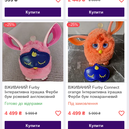
Купити
Купити
–25%
–25%
ВЖИВАНИЙ Furby
ВЖИВАНИЙ Furby Connect
Інтерактивна іграшка Ферби
orange Інтерактивна іграшка
бум рожевий англомовний
Ферби бум помаранчевий
Connect Pink
англомовний
Готово до відправки
Під замовлення
4 499
4 499
₴
₴
5 999 ₴
5 999 ₴
Купити
Купити