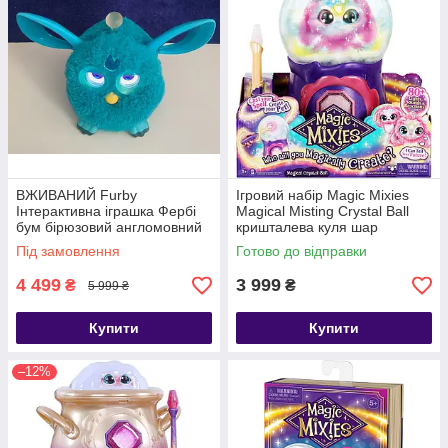
ВЖИВАНИЙ Furby
Ігровий набір Magic Mixies
Інтерактивна іграшка Фербі
Magical Misting Crystal Ball
бум бірюзовий англомовний
кришталева куля шар
Connect Teal
Під замовлення
Готово до відправки
4 499
3 999
₴
₴
5 999 ₴
Купити
Купити
–12%