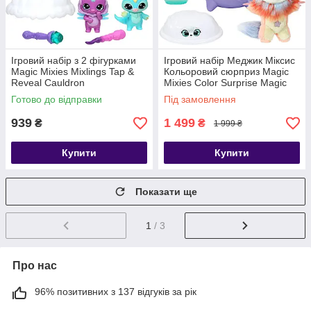
Ігровий набір з 2 фігурками
Ігровий набір Меджик Міксис
Magic Mixies Mixlings Tap &
Кольоровий сюрприз Magic
Reveal Cauldron
Mixies Color Surprise Magic
Cauldron
Готово до відправки
Під замовлення
939
1 499
₴
₴
1 999 ₴
Купити
Купити
Показати ще
1
/ 3
Про нас
96% позитивних з 137 відгуків за рік