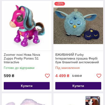
–25%
Zoomer поні Нова Nova
ВЖИВАНИЙ Furby
Zupps Pretty Ponies S1
Інтерактивна іграшка Фербі
Interactive
бум блакитний англомовний
Connect
Готово до відправки
Під замовлення
599
4 499
₴
₴
5 999 ₴
Купити
Купити