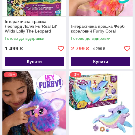
Інтерактивна іграшка
Леопард Лоллі FurReal Lil’
Інтерактивна іграшка Фербі
Wilds Lolly The Leopard
кораловий Furby Coral
Готово до відправки
Готово до відправки
1 499
2 799
₴
₴
4 299 ₴
Купити
Купити
–36%
–3%