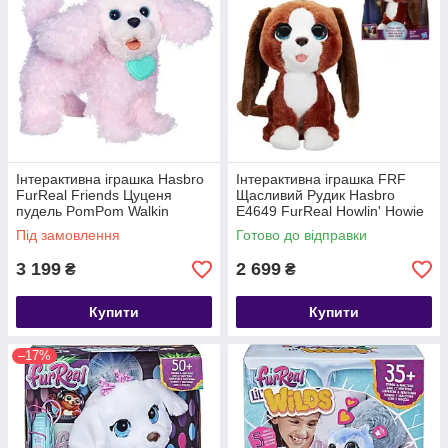
Інтерактивна іграшка Hasbro
Інтерактивна іграшка FRF
FurReal Friends Цуценя
Щасливий Рудик Hasbro
пудель PomPom Walkin
E4649 FurReal Howlin' Howie
Puppies Pretty Poodle Toy
Puppy Dog
Під замовлення
Готово до відправки
Plush
3 199
2 699
₴
₴
Купити
Купити
–17%