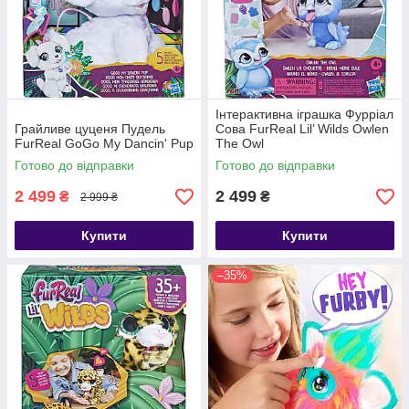
Інтерактивна іграшка Фурріал
Грайливе цуценя Пудель
Сова FurReal Lil’ Wilds Owlen
FurReal GoGo My Dancin' Pup
The Owl
Готово до відправки
Готово до відправки
2 499
2 499
₴
₴
2 999 ₴
Купити
Купити
–35%