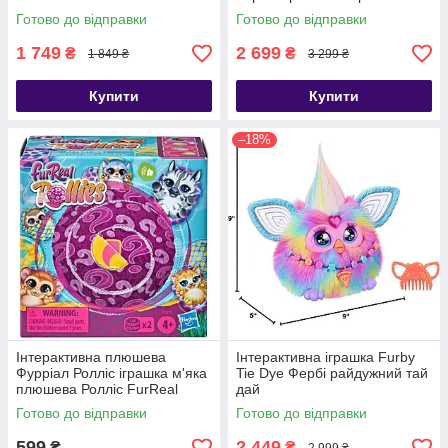
4 Mega Minions
Готово до відправки
Готово до відправки
Transformation Chamber
1 749
2 699
₴
₴
1 849 ₴
3 299 ₴
Купити
Купити
–18%
Інтерактивна плюшева
Інтерактивна іграшка Furby
Фурріал Ролліс іграшка м'яка
Tie Dye Фербі райдужний тай
плюшева Ролліс FurReal
дай
Friends Rollies Hasbro
Готово до відправки
Готово до відправки
599
2 449
₴
₴
2 999 ₴