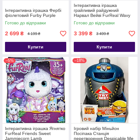
Інтерактивна іграшка
Інтерактивна іграшка Фербі
грайливий райдужний
фіолетовий Furby Purple
Нарвал Вейві FurReal Wavy
The Narwhal
Готово до відправки
Готово до відправки
2 699
3 399
₴
₴
4 199 ₴
3 499 ₴
Купити
Купити
–5%
–18%
Інтерактивна іграшка Ягнятко
Ігровий набір Міньйон
FurReal Friends Sweet
Посіпака Станція
Jammiecorn Lamb
перетворення Despicable Me