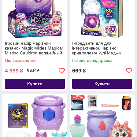
Ігровий набір Чарівний
Інгредієнти для для
казанок Magic Mixies Magical
інтерактивної, чарівної
Misting Cauldron волшебный
кришталевої кулі Меджік
котёлок
Міксіс Magic Mixies Magical
Під замовлення
Готово до відправки
Mist Refill
4 999
669
₴
₴
5 649 ₴
Купити
Купити
–25%