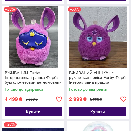
–25%
–50%
ВЖИВАНИЙ Furby
ВЖИВАНИЙ УЦІНКА не
Інтерактивна іграшка Ферби
рухаються повіки Furby Фербі
бум фіолетовий англомовний
Інтерактивна іграшка
Connect Magenta
англомовний Connect
Готово до відправки
Готово до відправки
Magenta
4 499
2 999
₴
₴
5 999 ₴
5 999 ₴
Купити
Купити
–25%