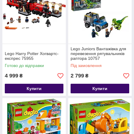
Lego Juniors Вантажівка для
Lego Harry Potter Хогвартс-
перевезення рятувальників
експрес 75955
раптора 10757
Готово до відправки
Під замовлення
4 999
2 799
₴
₴
Купити
Купити