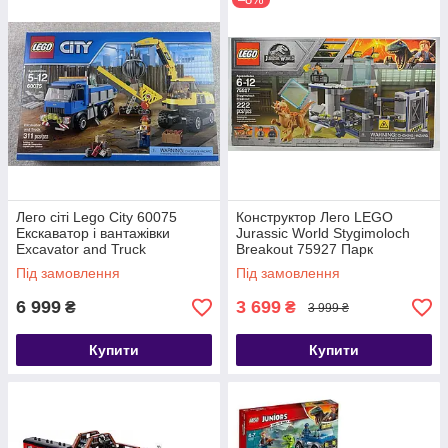
Лего сіті Lego City 60075
Конструктор Лего LEGO
Екскаватор і вантажівки
Jurassic World Stygimoloch
Excavator and Truck
Breakout 75927 Парк
Юрського періоду Втеча
Під замовлення
Під замовлення
стигимолоха з лабораторії
6 999
3 699
₴
₴
3 999 ₴
Купити
Купити