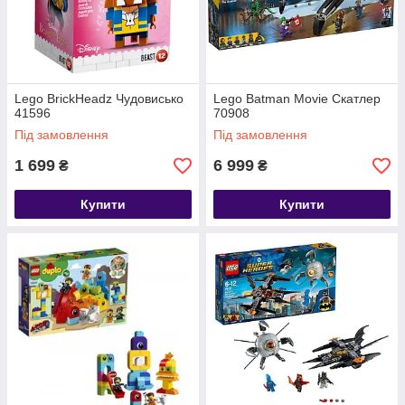
Lego BrickHeadz Чудовисько
Lego Batman Movie Скатлер
41596
70908
Під замовлення
Під замовлення
1 699
6 999
₴
₴
Купити
Купити