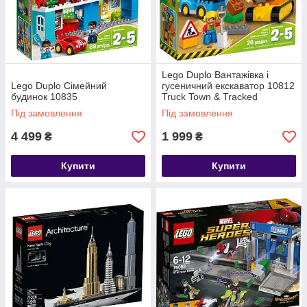
Lego Duplo Вантажівка і
Lego Duplo Сімейний
гусеничний екскаватор 10812
будинок 10835
Truck Town & Tracked
Excavator
Під замовлення
Під замовлення
4 499
1 999
₴
₴
Купити
Купити