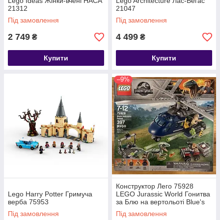
Lego Ideas Жінки-вчені НАСА
Lego Architecture Лас-Вегас
21312
21047
Під замовлення
Під замовлення
2 749
4 499
₴
₴
Купити
Купити
–9%
Конструктор Лего 75928
Lego Harry Potter Гримуча
LEGO Jurassic World Гонитва
верба 75953
за Блю на вертольоті Blue's
Helicopter Pursuit
Під замовлення
Під замовлення