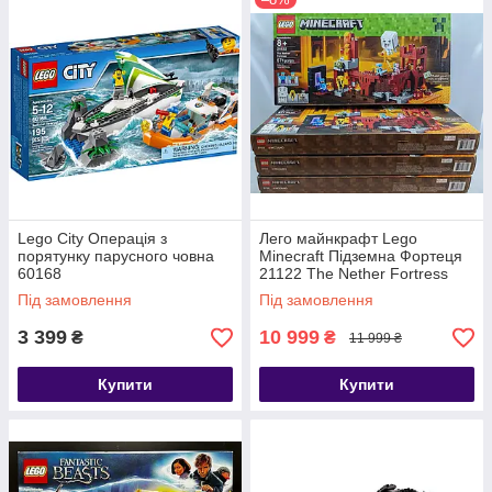
Lego City Операція з
Лего майнкрафт Lego
порятунку парусного човна
Minecraft Підземна Фортеця
60168
21122 The Nether Fortress
20+- днів доставка
Під замовлення
Під замовлення
3 399
10 999
₴
₴
11 999 ₴
Купити
Купити