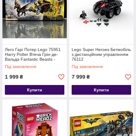
Лего Гарі Потер Lego 75951
Lego Super Heroes Бетмобіль
Harry Potter Втеча Грін-де-
з дистанційним управлінням
Вальда Fantastic Beasts -
76112
Grindelwald's Escape
Під замовлення
Під замовлення
1 999
7 999
₴
₴
Купити
Купити