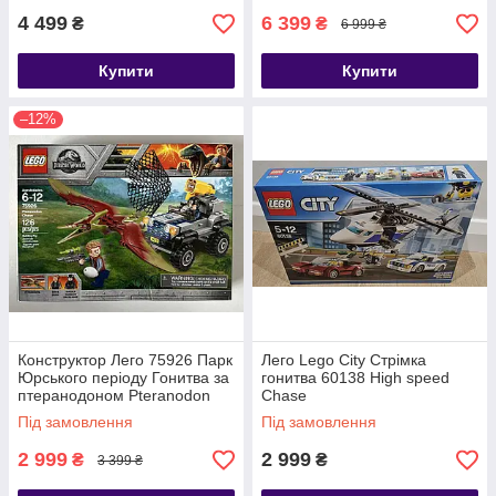
4 499
6 399
₴
₴
6 999 ₴
Купити
Купити
–12%
Конструктор Лего 75926 Парк
Лего Lego City Стрімка
Юрського періоду Гонитва за
гонитва 60138 High speed
птеранодоном Pteranodon
Chase
Escape
Під замовлення
Під замовлення
2 999
2 999
₴
₴
3 399 ₴