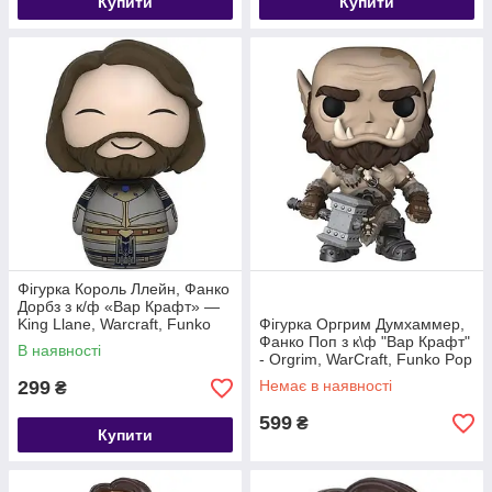
Купити
Купити
Фігурка Король Ллейн, Фанко
Дорбз з к/ф «Вар Крафт» —
King Llane, Warcraft, Funko
Фігурка Оргрим Думхаммер,
Dorbz
Фанко Поп з к\ф "Вар Крафт"
В наявності
- Orgrim, WarCraft, Funko Pop
299
Немає в наявності
₴
599
₴
Купити