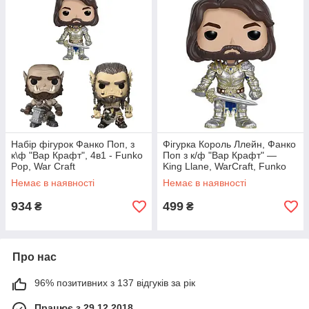
Набір фігурок Фанко Поп, з
Фігурка Король Ллейн, Фанко
к\ф "Вар Крафт", 4в1 - Funko
Поп з к/ф "Вар Крафт" —
Pop, War Craft
King Llane, WarCraft, Funko
Pop
Немає в наявності
Немає в наявності
934
499
₴
₴
Про нас
96% позитивних з 137 відгуків за рік
Працює з 29.12.2018