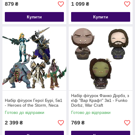
879
1 099
₴
₴
Купити
Купити
Набір фігурок Фанко Дорбз, з
Набір фігурок Герої Бурі, 5в1
к\ф "Вар Крафт" 3в1 - Funko
- Heroes of the Storm, Neca
Dorbz, War Craft
Готово до відправки
Готово до відправки
2 399
769
₴
₴