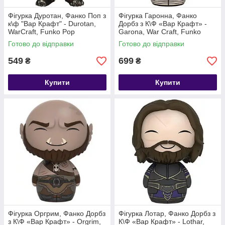
Фігурка Дуротан, Фанко Поп з
Фігурка Гаронна, Фанко
к\ф "Вар Крафт" - Durotan,
Дорбз з К\Ф «Вар Крафт» -
WarCraft, Funko Pop
Garona, War Craft, Funko
Dorbz
Готово до відправки
Готово до відправки
549
699
₴
₴
Купити
Купити
Фігурка Оргрим, Фанко Дорбз
Фігурка Лотар, Фанко Дорбз з
з К\Ф «Вар Крафт» - Orgrim,
К\Ф «Вар Крафт» - Lothar,