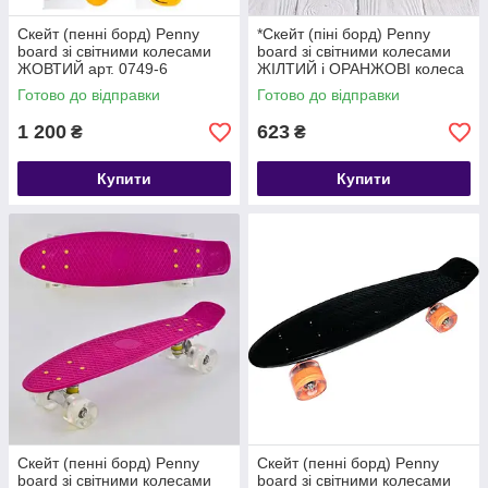
Скейт (пенні борд) Penny
*Скейт (піні борд) Penny
board зі світними колесами
board зі світними колесами
ЖОВТИЙ арт. 0749-6
ЖІЛТИЙ і ОРАНЖОВІ колеса
арт. 0355
Готово до відправки
Готово до відправки
1 200
623
₴
₴
Купити
Купити
Скейт (пенні борд) Penny
Скейт (пенні борд) Penny
board зі світними колесами
board зі світними колесами