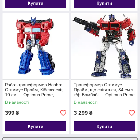
Купити
Купити
Робот-трансформер Hasbro
Трансформер Оптимус
Оптимус Прайм, Кібевсесвіт,
Прайм, що світяться, 34 см з
10 см — Optimus Prime,
к/ф Бамблбі — Optimus Prime
Scout, Cyberverse
В наявності
В наявності
399
3 299
₴
₴
Купити
Купити