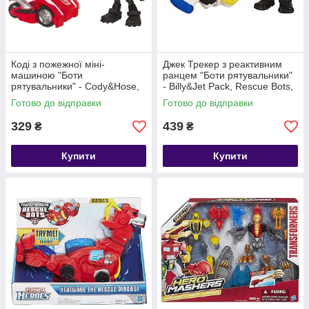
Коді з пожежної міні-
Джек Трекер з реактивним
машиною "Боти
ранцем "Боти рятувальники"
рятувальники" - Cody&Hose,
- Billy&Jet Pack, Rescue Bots,
Rescue Bots, Hasbro
Hasbro
Готово до відправки
Готово до відправки
329
439
₴
₴
Купити
Купити