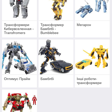
Трансформери
Трансформер
Мегарон
Кибервселенная -
Бамблбі -
Transfromers
Bumblebee
Cyberverse
Оптимус Прайм
Бамблбі
Інші роботи-
трансформери