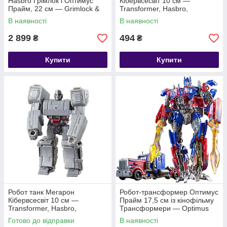
Hasbro Грімлок і Оптимус
Кібервсесвіт 10 см —
Прайм, 22 см — Grimlock &
Transformer, Hasbro,
Optimus Prime
Megatron, Fusion Mace,
В наявності
В наявності
Cyberverse
2 899
494
₴
₴
Купити
Купити
Робот танк Мегарон
Робот-трансформер Оптимус
Кібервсесвіт 10 см —
Прайм 17,5 см із кінофільму
Transformer, Hasbro,
Трансформери — Optimus
Megatron, Fusion Mace,
Prime, TW-1022
Готово до відправки
В наявності
Cyberverse