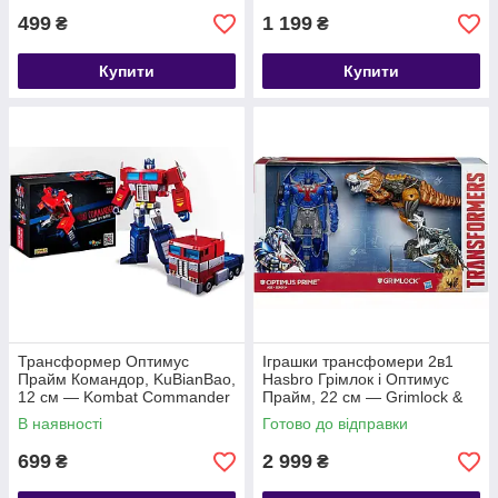
499
1 199
₴
₴
Купити
Купити
Трансформер Оптимус
Іграшки трансфомери 2в1
Прайм Командор, KuBianBao,
Hasbro Грімлок і Оптимус
12 см — Kombat Commander
Прайм, 22 см — Grimlock &
Optimus Prime
Optimus Prime
В наявності
Готово до відправки
699
2 999
₴
₴