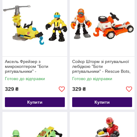
Аксель Фрейзер з
Сойєр Шторм зі рятувальної
микрокоптером "Боти
лебідкою "Боти
рятувальники" -
рятувальники" - Rescue Bots,
Axel&Microcopter, Rescue
Playskool, Hasbro
Готово до відправки
Готово до відправки
Bots, Hasbro
329
329
₴
₴
Купити
Купити