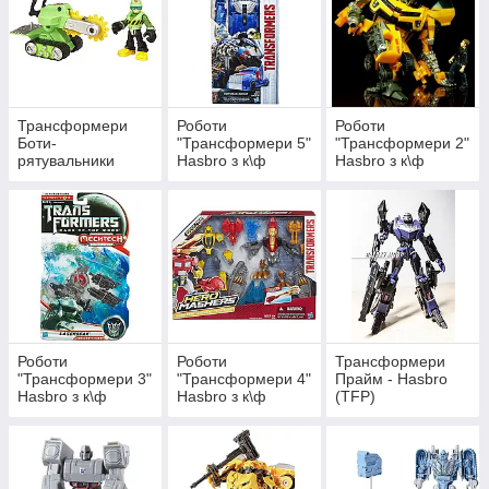
Трансформери
Роботи
Роботи
Боти-
"Трансформери 5"
"Трансформери 2"
рятувальники
Hasbro з к\ф
Hasbro з к\ф
Hasbro - Rescue
"Останній лицар"
"Помста
bots
(TF5)
Занепалих" (TF2)
Роботи
Роботи
Трансформери
"Трансформери 3"
"Трансформери 4"
Прайм - Hasbro
Hasbro з к\ф
Hasbro з к\ф
(TFP)
"Темна сторона
"Епоха
Місяця" (TF3)
Истребеления"
(TF4)