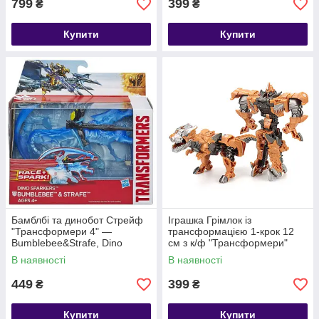
799
399
₴
₴
Купити
Купити
Бамблбі та динобот Стрейф
Іграшка Грімлок із
"Трансформери 4" —
трансформацією 1-крок 12
Bumblebee&Strafe, Dino
см з к/ф "Трансформери"
Sparklers, TF4, Hasbro
В наявності
В наявності
449
399
₴
₴
Купити
Купити