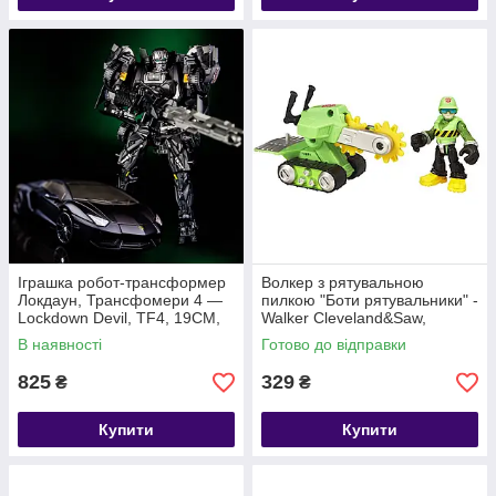
Іграшка робот-трансформер
Волкер з рятувальною
Локдаун, Трансфомери 4 —
пилкою "Боти рятувальники" -
Lockdown Devil, TF4, 19СМ,
Walker Cleveland&Saw,
Deformation, KuBian
Rescue Bots, Hasbro
В наявності
Готово до відправки
825
329
₴
₴
Купити
Купити