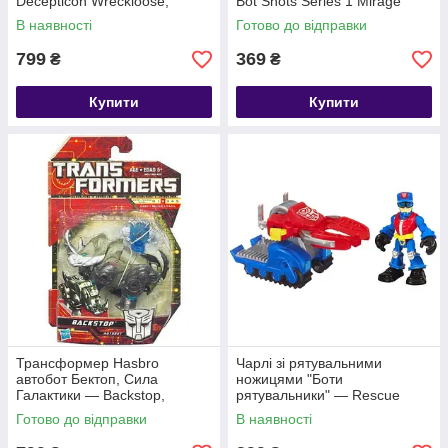
Decepticon Wreckloose,
Bot Shots Series 1 Mirage
Cybetron
Battle Game Figure
В наявності
Готово до відправки
799
369
₴
₴
Купити
Купити
Трансформер Hasbro
Чарлі зі рятувальними
автобот Бектоп, Сила
ножицями "Боти
Галактики — Backstop,
рятувальники" — Rescue
Cybetron
Bots, Playskool, Hasbro
Готово до відправки
В наявності