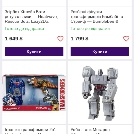
Звірбот Хітвейв Боти
Розбірні фігурки
рятувальники — Heatwave,
трансформерів Бамблбі та
Rescue Bots, Eazy2Do,
Стрейф — Bumblebee &
Hasbro
Strafe, Transformers Hero
Готово до відправки
Готово до відправки
Mashers, Hasbro
1 649
1 799
₴
₴
Купити
Купити
Іграшки трансфомери 2в1
Робот танк Мегарон