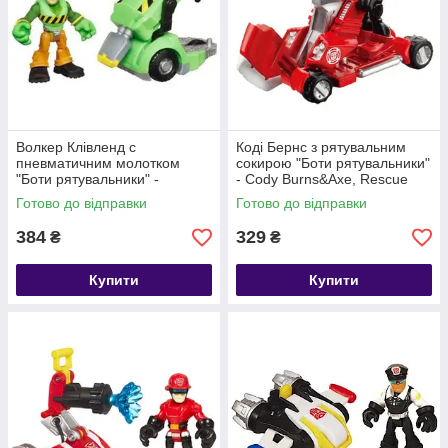
Волкер Клівленд c
Коді Бернс з рятувальним
пневматичним молотком
сокирою "Боти рятувальники"
"Боти рятувальники" -
- Cody Burns&Axe, Rescue
Walker&відбійний молоток,
Bots, Hasbro
Готово до відправки
Готово до відправки
Rescue Bots, Hasbro
384
329
₴
₴
Купити
Купити