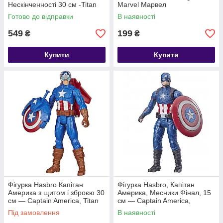
Нескінченності 30 см -Titan
Marvel Марвел
Hero, Avengers (E1421)
Готово до відправки
В наявності
549
199
₴
₴
Купити
Купити
Фігурка Hasbro Капітан
Фігурка Hasbro, Капітан
Америка з щитом і зброєю 30
Америка, Месники Фінал, 15
см — Captain America, Titan
см — Captain America,
Hero Series Blast Gear
Avengers
Під замовлення
В наявності