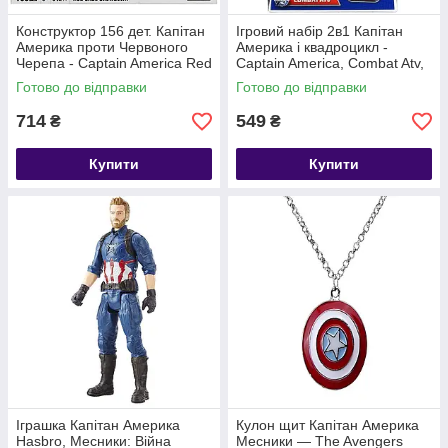
Конструктор 156 дет. Капітан
Ігровий набір 2в1 Капітан
Америка проти Червоного
Америка і квадроцикл -
Черепа - Captain America Red
Captain America, Combat Atv,
vs Skull, Mega Bloks
Blast & Go, Hasbro
Готово до відправки
Готово до відправки
714
549
₴
₴
Купити
Купити
Іграшка Капітан Америка
Кулон щит Капітан Америка
Hasbro, Месники: Війна
Месники — The Avengers