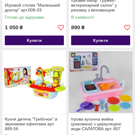
Ігровий набір "Грумінг/
Игровой столик "Маленький
ветеринарний салон" у
доктор" арт.008-03
рюкзаку з вихованцем
(собачка) арт. 008-998-1
Готово до відправки
В наявності
1 050
890
₴
₴
Купити
Купити
Кухня дитяча "Грибочок" зі
Ігрова кухонна мийка
звуковими ефектами арт.
(раковина) з циркуляцією
889-56
води САЛАТОВА арт. 807