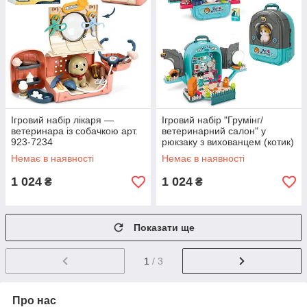
Ігровий набір лікаря —
Ігровий набір "Грумінг/
ветеринара із собачкою арт.
ветеринарний салон" у
923-7234
рюкзаку з вихованцем (котик)
арт. 008-998-2
Немає в наявності
Немає в наявності
1 024
1 024
₴
₴
Показати ще
1
/ 3
Про нас