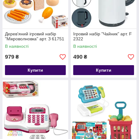
Дерев'яний ігровий набір
Ігровий набір "Чайник" арт. F
"Мікроволновка" арт. З 61751
2322
В наявності
В наявності
979
490
₴
₴
Купити
Купити