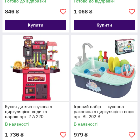
Готово до відправки
Готово до відправки
846
1 068
₴
₴
Купити
Купити
Кухня дитяча звукова з
Ігровий набір — кухонна
циркуляцією води та
раковина з циркуляцією води
парою арт. 2 A 220
арт. BL 202 B
В наявності
В наявності
1 736
979
₴
₴