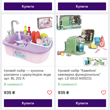
Купити
Купити
Ігровий набір — кухонна
Ігровий набір "Кавейня/
раковина з циркуляцією води
кавоварка функціональна"
арт. BL 202 A
арт. LD 6610 A/00231
В наявності
В наявності
935
935
₴
₴
Купити
Купити