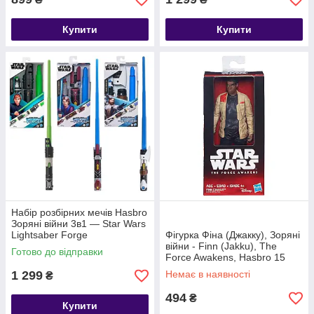
Купити
Купити
Набір розбірних мечів Hasbro
Зоряні війни 3в1 — Star Wars
Lightsaber Forge
Фігурка Фіна (Джакку), Зоряні
війни - Finn (Jakku), The
Готово до відправки
Force Awakens, Hasbro 15
СМ
1 299
Немає в наявності
₴
494
₴
Купити