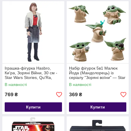
Іграшка-фігурка Hasbro,
Набір фігурок 5в1 Малюк
Ки'ра, Зоряні Війни, 30 см -
Йода (Мандолорець) із
Star Wars Stories, Qu'Ra,
серіалу "Зоряні воїни" — Star
Titan Hero Series
Wars, Mandalorian, 6 см #1
В наявності
В наявності
769
369
₴
₴
Купити
Купити