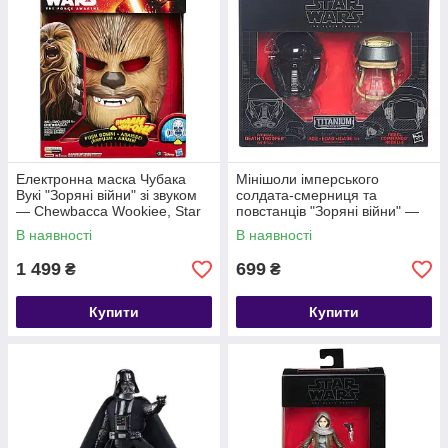
Електронна маска Чубака
Мінішоли імперського
Вукі "Зоряні війни" зі звуком
солдата-смерниця та
— Chewbacca Wookiee, Star
повстанців "Зоряні війни" —
Wars, Hasbro
Star Wars, Black Series,
В наявності
В наявності
Hasbro
1 499
699
₴
₴
Купити
Купити