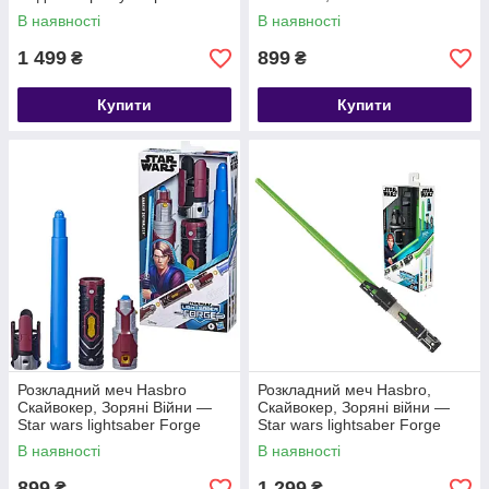
воїни", 19 см — Star Wars,
Lightsaber Forge
В наявності
В наявності
Mandalorian
1 499
899
₴
₴
Купити
Купити
Розкладний меч Hasbro
Розкладний меч Hasbro,
Скайвокер, Зоряні Війни —
Скайвокер, Зоряні війни —
Star wars lightsaber Forge
Star wars lightsaber Forge
Anakin Skywalker
Luke Skywalker
В наявності
В наявності
899
1 299
₴
₴