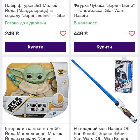
Набір фігурок 3в1 Малюк
Фігурка Чубака "Зоряні Війни"
Йода (Мандолорець) із
— Chewbacca, Star Wars,
серіалу "Зоряні воїни" — Star
Hasbro
Wars, Mandalorian, 6 см #1
Готово до відправки
В наявності
249
449
₴
₴
Купити
Купити
Інтерактивна іграшка Бейбі
Розкладний меч Hasbro Обі-
Йода Мандолорець, Малюк
Ван Кенобі, Зоряні Війни —
Йода із серіалу "Зоряні
Star Wars, Obi-Wan Kenobi