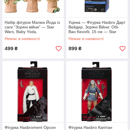
Набір фігурок Малюк Йода із
Уцінка — Фігурка Hasbro Дарт
саги "Зоряні війни" — Star
Вейдер, Зоряні Війни: Обі-
Wars, Baby Yoda,
Ван Кенобі, 15 см — Star
Mandalorian, 6 шт., 6 см
Wars, The Black Series
Немає в наявності
Немає в наявності
499
899
₴
₴
Фігурка Hasbroment Орсон
Фігурка Hasbro Капітан