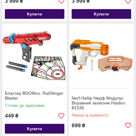
3 999
3 999
₴
₴
Купити
Купити
Бластер BOOMco. RailStinger
Blaster
Nerf Набір Нерф Модулус
Вправний захисник Hasbro
Готово до відправки
B1536
449
Немає в наявності
₴
699
₴
Купити