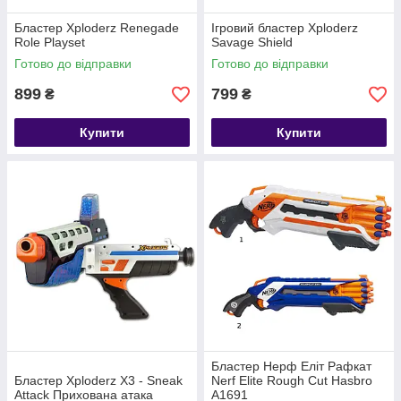
Бластер Xploderz Renegade
Ігровий бластер Xploderz
Role Playset
Savage Shield
Готово до відправки
Готово до відправки
899
799
₴
₴
Купити
Купити
Бластер Нерф Еліт Рафкат
Бластер Xploderz X3 - Sneak
Nerf Elite Rough Cut Hasbro
Attack Прихована атака
A1691