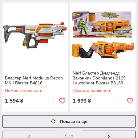
Nerf Бластер Думлэндс
Бластер Nerf Modulus Recon
Законник Doomlands 2169
MKII Blaster B4616
Lawbringer Blaster B3189
Немає в наявності
Немає в наявності
1 594
1 699
₴
₴
Показати ще
1
/ 2