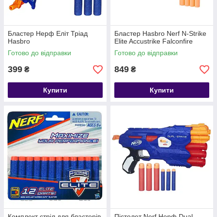
Бластер Нерф Еліт Тріад
Бластер Hasbro Nerf N-Strike
Hasbro
Elite Accustrike Falconfire
Готово до відправки
Готово до відправки
399
849
₴
₴
Купити
Купити
Комплект стріл для бластерів
Пістолет Nerf Нерф Dual