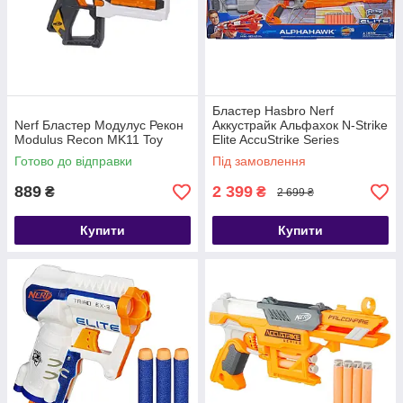
Бластер Hasbro Nerf
Nerf Бластер Модулус Рекон
Аккустрайк Альфахок N-Strike
Modulus Recon MK11 Toy
Elite AccuStrike Series
AlphaHawk
Готово до відправки
Під замовлення
889
2 399
₴
₴
2 699 ₴
Купити
Купити