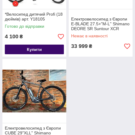
*Велосипед дитячий Profi (18
дюймів) арт. Y18105
Електровелосипед з Європи
E-BLADE 27.5+"M-L" Shimano
Готово до відправки
DEORE SR Suntour XCR
BOSCH
4 100
Немає в наявності
₴
33 999
₴
Купити
Електровелосипед з Європи
CUBE 29"XLL" Shimano