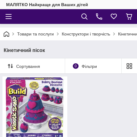
МАЛЯТКО Найкраще для Ваших дітей
Товари та послуги
Конструктори і творчість
Кінетични
Кінетичний пісок
Сортування
0
Фільтри