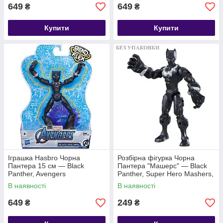
649
649
₴
₴
Купити
Купити
Іграшка Hasbro Чорна
Розбірна фігурка Чорна
Пантера 15 см — Black
Пантера "Машерс" — Black
Panther, Avengers
Panther, Super Hero Mashers,
Hasbro
В наявності
В наявності
649
249
₴
₴