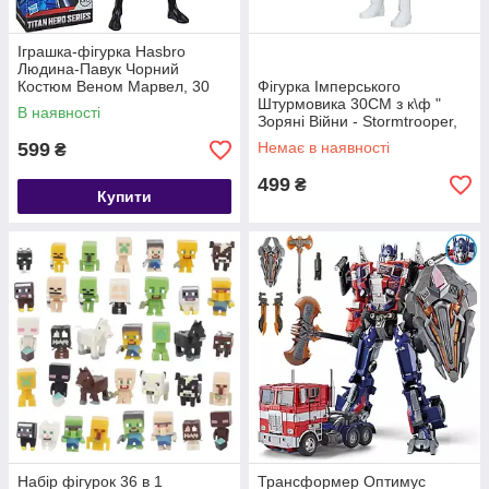
Іграшка-фігурка Hasbro
Людина-Павук Чорний
Костюм Веном Марвел, 30
Фігурка Імперського
см — Black Spider-Man,
Штурмовика 30СМ з к\ф "
В наявності
Marvel, Titan Hero Series
Зоряні Війни - Stormtrooper,
Star Wars, Hasbro
599
Немає в наявності
₴
499
₴
Купити
Набір фігурок 36 в 1
Трансформер Оптимус