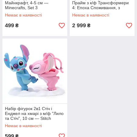
Майнкрафт, 4-5 см —
Прайм з к/ф Трансформери
Minecrafts, Set 3
4: Епоха Споживання, з
набором аксесуарів, 29 см —
Немає в наявності
Немає в наявності
Optimus Prime
499
2 999
₴
₴
Набір фігурок 2в1 Стіч і
Енджел на хмарі з м/ф "Лило
та Стіч", 10 см — Stitch
Немає в наявності
599
₴