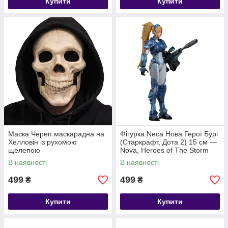
Купити
Купити
Маска Череп маскарадна на
Фігурка Neca Нова Герої Бурі
Хелловін із рухомою
(Старкрафт, Дота 2) 15 см —
щелепою
Nova, Heroes of The Storm
(StarCraft, Dota 2)
В наявності
В наявності
499
499
₴
₴
Купити
Купити