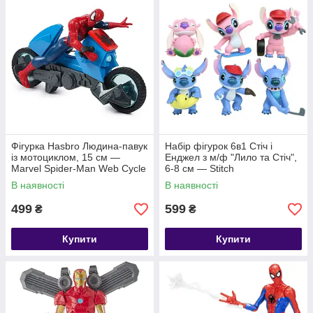
Фігурка Hasbro Людина-павук
Набір фігурок 6в1 Стіч і
із мотоциклом, 15 см —
Енджел з м/ф "Лило та Стіч",
Marvel Spider-Man Web Cycle
6-8 см — Stitch
В наявності
В наявності
499
599
₴
₴
Купити
Купити