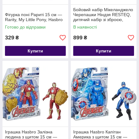
Бойовий набір Мікеланджело
Фігурка поні Рариті 15 см —
Черепашки Ніндзя RESTEQ,
Rarity, My Little Pony, Hasbro
дитячий набір зі зброєю,
пов'язкою, панциром і
Готово до відправки
В наявності
сюрикенами.
329
899
₴
₴
Купити
Купити
Іграшка Hasbro Залізна
Іграшка Hasbro Капітан
людина з щитом 15 см —
Америка з щитом 15 см —