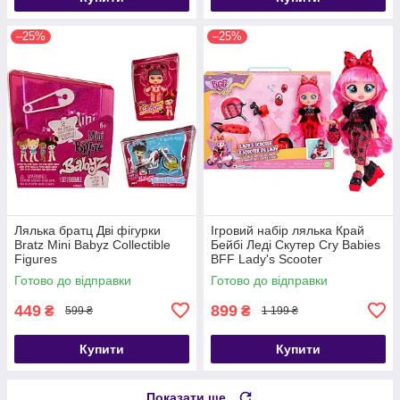
–25%
–25%
Лялька братц Дві фігурки
Ігровий набір лялька Край
Bratz Mini Babyz Collectible
Бейбі Леді Скутер Cry Babies
Figures
BFF Lady's Scooter
Готово до відправки
Готово до відправки
449
899
₴
₴
599 ₴
1 199 ₴
Купити
Купити
Показати ще