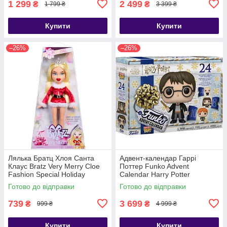
1 299
2 499
₴
₴
1 799 ₴
3 399 ₴
Купити
Купити
–26%
–26%
Лялька Братц Хлоя Санта
Адвент-календар Гаррі
Клаус Bratz Very Merry Cloe
Поттер Funko Advent
Fashion Special Holiday
Calendar Harry Potter
Готово до відправки
Готово до відправки
739
3 699
₴
₴
999 ₴
4 999 ₴
Купити
Купити