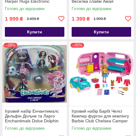
Harper Hugs Electronic
Веселка слайм Амая
Crawling
Готово до відправки
Готово до відправки
1 999
1 399
₴
₴
3 499 ₴
1 999 ₴
Купити
Купити
–28%
–26%
Ігровий набір Енчантималс
Ігровий набір Барбі Челсі
Дельфін Дольче та Ларго
Кемпер фургон для кемпінгу
Enchantimals Dolce Dolphin
Barbie Club Chelsea Camper
Largo FKV55
Готово до відправки
Готово до відправки