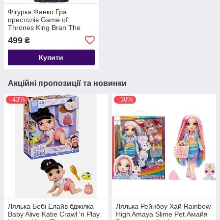
Фігурка Фанко Гра
престолів Game of
Thrones King Bran The
Broken Vinyl Figure Funko
499
₴
POP
Купити
Акційні пропозиції та новинки
–43%
–30%
Лялька Бебі Елайв бджілка
Лялька Рейнбоу Хай Rainbow
Baby Alive Katie Crawl 'n Play
High Amaya Slime Pet Амайя