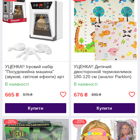
УЦЕНКА!! Ігровий набір
УЦЕНКА!! Дитячий
"Посудомийна машина"
двосторонній термокилимок
(звукові, світлові ефекти) арт.
180-120 см (аналог Parklon)
F 2315
арт. C-10458
В наявності
В наявності
665
676
₴
₴
979 ₴
890 ₴
Купити
Купити
–20%
–20%