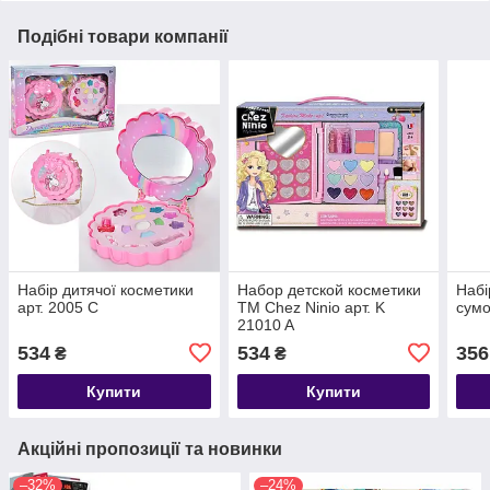
Подібні товари компанії
Набір дитячої косметики
Набор детской косметики
Набі
арт. 2005 С
TM Chez Ninio арт. K
сумо
21010 A
534
534
356
₴
₴
Купити
Купити
Акційні пропозиції та новинки
–32%
–24%