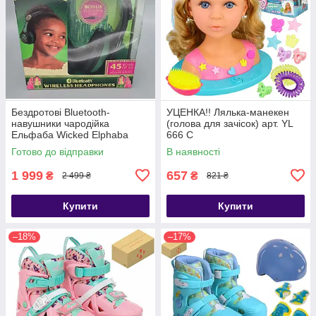
Бездротові Bluetooth-
УЦЕНКА!! Лялька-манекен
навушники чародійка
(голова для зачісок) арт. YL
Ельфаба Wicked Elphaba
666 C
Kids Bluetooth Wireless
Готово до відправки
В наявності
Headphones
1 999
657
₴
₴
2 499 ₴
821 ₴
Купити
Купити
–18%
–17%