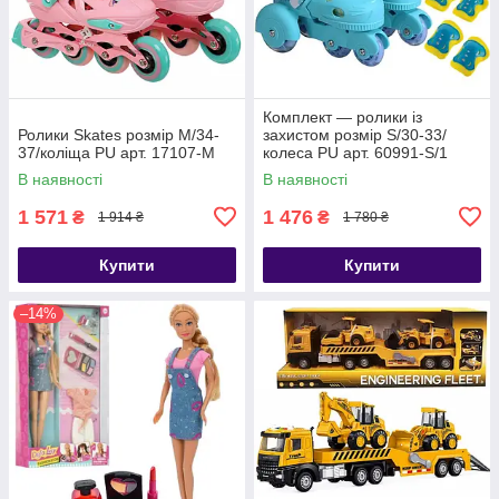
Комплект — ролики із
Ролики Skates розмір M/34-
захистом розмір S/30-33/
37/коліща PU арт. 17107-М
колеса PU арт. 60991-S/1
В наявності
В наявності
1 571
1 476
₴
₴
1 914 ₴
1 780 ₴
Купити
Купити
–14%