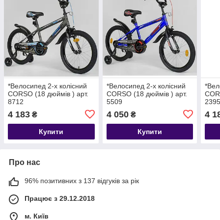
*Велосипед 2-х колісний
*Велосипед 2-х колісний
*Вел
CORSO (18 дюймів ) арт.
CORSO (18 дюймів ) арт.
CORS
8712
5509
239
4 183
4 050
4 1
₴
₴
Купити
Купити
Про нас
96% позитивних з 137 відгуків за рік
Працює з 29.12.2018
м. Київ