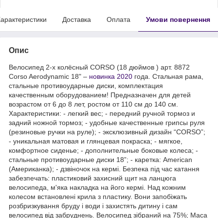
арактеристики
Доставка
Оплата
Умови повернення
Опис
Велосипед 2-х колёсный CORSO (18 дюймов ) арт. 8872
Corso Aerodynamic 18" –
новинка 2020
года. Стальная рама,
стальные противоударные диски, комплектация
качественным оборудованием! Предназначен для детей
возрастом от 6 до 8 лет, ростом от 110 см до 140 см.
Характеристики: - легкий вес; - передний ручной тормоз и
задний ножной тормоз; - удобные качественные грипсы руля
(резиновые ручки на руле); - эксклюзивный дизайн “CORSO”;
- уникальная матовая и глянцевая покраска; - мягкое,
комфортное сиденье; - дополнительные боковые колеса; -
стальные противоударные диски 18”; - каретка: American
(Американка); - дзвіночок на кермі. Безпека під час катання
забезпечать: пластиковий захисний щит на ланцюга
велосипеда, м'яка накладка на його кермі. Над кожним
колесом встановлені крила з пластику. Вони запобіжать
розбризкування бруду і води і захистять дитину і сам
велосипед від забруднень. Велосипед зібраний на 75%; Маса