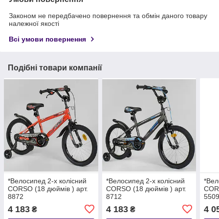
Законом не передбачено повернення та обмін даного товару
належної якості
Всі умови повернення
Подібні товари компанії
*Велосипед 2-х колісний
*Велосипед 2-х колісний
*Вел
CORSO (18 дюймів ) арт.
CORSO (18 дюймів ) арт.
CORS
8872
8712
550
4 183
4 183
4 0
₴
₴