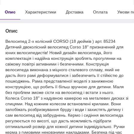
Опис
Характеристики
Доставка
Оплата
Умови п
Опис
Велосипед 2-х колісний CORSO (18 дюймів ) арт. 85234
Дитячий двоколісний велосипед Corso 18" призначений для
юних велосипедистів! Новий дизайн велосипеда, його
комплектація і надійна конструкція зроблять прогулянки на
свіжому повітрі активними і безпечними. Конструкція
велосипеда виконана з міцного сталевого сплаву, який не
дасть його рамі деформуватися і забезпечить її стійкістю до
пошкоджень. Рама представленої моделі з заниженою
конструкцією, що робить її більш зручною для дитини. Маля
без проблем зможе сісти на велосипед і встати з нього.
Колеса Corso 18" з надувною камерою на металевих дисках зі
спицями. Над кожним колесом встановлені крилами. Вони
запобіжать розбризкування бруду і води і захистять дитину і
сам велосипед від забруднень. Кермо і сидіння велосипеда
регулюється по висоті, що дасть можливість підібрати
оптимальний розмір для кожної дитини індивідуально. Ручки
керма з гумовими нековзними накладками. Безпека під час