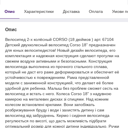
Опис
Характеристики
Доставка
Оплата
Умови п
Опис
Велосипед 2-х колёсный CORSO (18 дюймов ) арт. 67104
Детский двухколесный велосипед Corso 18” предназначен
для юных велосипедистов! Новый дизайн велосипеда, его
комплектация и надежная конструкция сделают прогулки на
свежем воздухе активными и безопасными. Конструкция
велосипеда выполнена из прочного стального сплава,
который не даст его раме деформироваться и обеспечит её
устойчивостью к повреждениям. Рама представленной
модели с заниженной конструкцией, что делает её более
удобной для ребенка. Малыш без проблем сможет сесть на
велосипед и встать с него. Колеса Corso 18" з надувною
камерою на металевих дисках зі спицями. Над кожним
колесом встановлені крилами. Вони запобіжать
розбризкування бруду і води і захистять дитину і сам
велосипед від забруднень. Кермо і сидіння велосипеда
регулюється по висоті, що дасть можливість підібрати
оптимальний розмір для кожної дитини індивідуально. Ручки