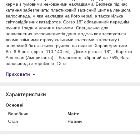
керма з гумовими нековзними накладками. Безпека під час
катання забезпечать: пластиковий захисний щит на ланцюга
велосипеда, м'яка накладка на його кермі, а також кілька
світловідбивних катафотов. Corso 18" обладнаний переднім
ручним і заднім ножним гальмом. Спеціально для
невпевнених велосипедистів дана модель комплектується
двома знімними страхувальними колесами з пластику і
невеликий батьківською ручкою на сидінні. Характеристики: -
Вік: 6-8 років, зріст: 110-140 см; - Діаметр коліс: 18"; - Каретка:
American (Американка); - Велосипед, зібраний на 75%; Вага
велосипеда з коробкою: 13 кг.
Приховати
Характеристики
Основні
Виробник
Mattel
Стан
Новий