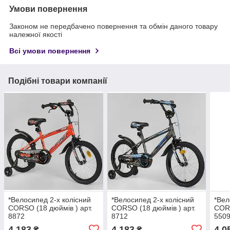
Умови повернення
Законом не передбачено повернення та обмін даного товару
належної якості
Всі умови повернення
Подібні товари компанії
*Велосипед 2-х колісний
*Велосипед 2-х колісний
*Вел
CORSO (18 дюймів ) арт.
CORSO (18 дюймів ) арт.
CORS
8872
8712
550
4 183
4 183
4 0
₴
₴