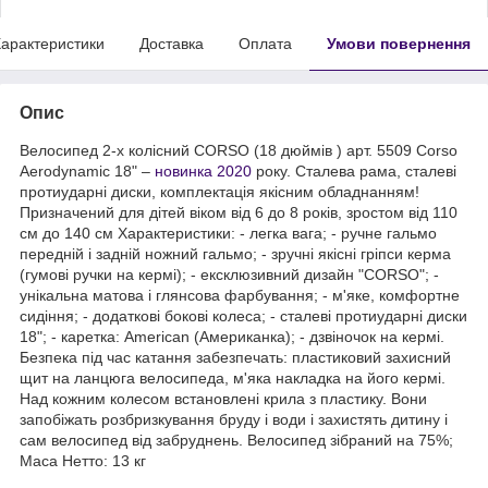
арактеристики
Доставка
Оплата
Умови повернення
Опис
Велосипед 2-х колісний CORSO (18 дюймів ) арт. 5509 Corso
Aerodynamic 18" –
новинка 2020
року. Сталева рама, сталеві
протиударні диски, комплектація якісним обладнанням!
Призначений для дітей віком від 6 до 8 років, зростом від 110
см до 140 см Характеристики: - легка вага; - ручне гальмо
передній і задній ножний гальмо; - зручні якісні гріпси керма
(гумові ручки на кермі); - ексклюзивний дизайн "CORSO"; -
унікальна матова і глянсова фарбування; - м'яке, комфортне
сидіння; - додаткові бокові колеса; - сталеві протиударні диски
18"; - каретка: American (Американка); - дзвіночок на кермі.
Безпека під час катання забезпечать: пластиковий захисний
щит на ланцюга велосипеда, м'яка накладка на його кермі.
Над кожним колесом встановлені крила з пластику. Вони
запобіжать розбризкування бруду і води і захистять дитину і
сам велосипед від забруднень. Велосипед зібраний на 75%;
Маса Нетто: 13 кг