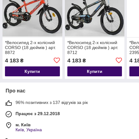
*Велосипед 2-х колісний
*Велосипед 2-х колісний
*Вел
CORSO (18 дюймів ) арт.
CORSO (18 дюймів ) арт.
CORS
8872
8712
239
4 183
4 183
4 1
₴
₴
Купити
Купити
Про нас
96% позитивних з 137 відгуків за рік
Працює з 29.12.2018
м. Київ
Київ, Україна