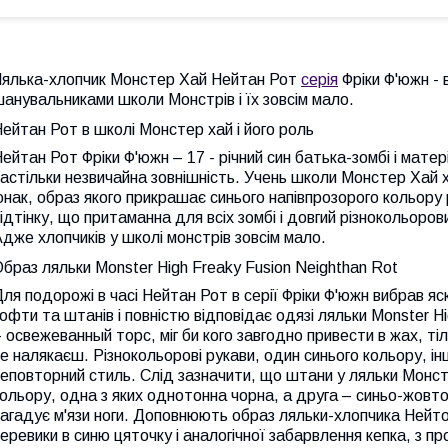
Лялька-хлопчик Монстер Хай Нейтан Рот
серія
Фріки Ф'южн - 
анувальниками школи Монстрів і їх зовсім мало.
ейтан Рот в школі Монстер хай і його роль
ейтан Рот Фріки Ф'южн – 17 - річний син батька-зомбі і мате
астільки незвичайна зовнішність. Учень школи Монстер Хай 
нак, образ якого прикрашає синього напівпрозорого кольору р
ідтінку, що притаманна для всіх зомбі і довгий різнокольоровий
дже хлопчиків у школі монстрів зовсім мало.
браз ляльки Monster High Freaky Fusion Neighthan Rot
ля подорожі в часі Нейтан Рот в серії Фріки Ф'южн вибрав я
офти та штанів і повністю відповідає одязі ляльки Monster H
 освежеванный торс, міг би кого завгодно привести в жах, тіл
е налякаєш. Різнокольорові рукави, один синього кольору, і
еповторний стиль. Слід зазначити, що штани у ляльки Монс
ольору, одна з яких однотонна чорна, а друга – синьо-жовт
агадує м'язи ноги. Доповнюють образ ляльки-хлопчика Нейто
еревики в синю цяточку і аналогічної забарвлення кепка, з про