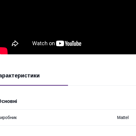
арактеристики
Основні
иробник
Mattel