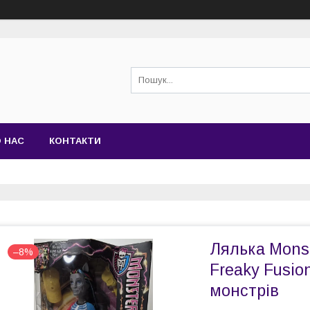
 НАС
КОНТАКТИ
Лялька Monst
–8%
Freaky Fusio
монстрів