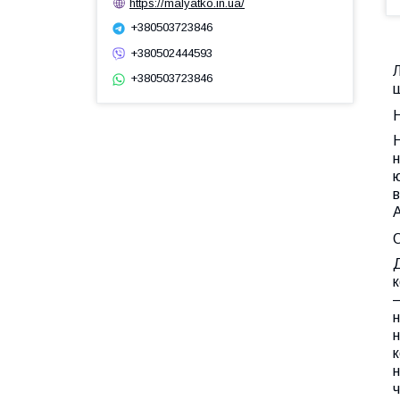
https://malyatko.in.ua/
+380503723846
+380502444593
+380503723846
ш
Н
Н
н
ю
в
А
О
Д
к
–
н
н
к
н
ч