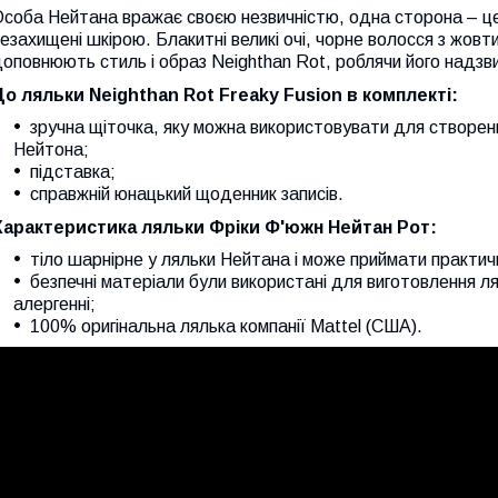
соба Нейтана вражає своєю незвичністю, одна сторона – це і
езахищені шкірою. Блакитні великі очі, чорне волосся з жовт
оповнюють стиль і образ Neighthan Rot, роблячи його надзв
До ляльки Neighthan Rot Freaky Fusion в комплекті:
зручна щіточка, яку можна використовувати для створення з
Нейтона;
підставка;
справжній юнацький щоденник записів.
Характеристика ляльки Фріки Ф'южн Нейтан Рот:
тіло шарнірне у ляльки Нейтана і може приймати практично
безпечні матеріали були використані для виготовлення лял
алергенні;
100% оригінальна лялька компанії Mattel (США).