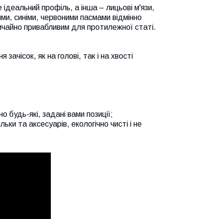
деальний профіль, а інша – лицьові м'язи,
ими, синіми, червоними пасмами відмінно
ичайно привабливим для протилежної статі.
ачісок, як на голові, так і на хвості
 будь-які, задані вами позиції;
ьки та аксесуарів, екологічно чисті і не