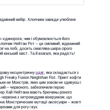
відмінний вибір. Хлопчики завжди улюблені
рі–єдинорога, чим і обумовлюється його
хлопчик Нейтан Рот – це сміливий, відважний
іг на лобі, досить смаглява шкіра сірого
 кінський хвіст. Та й взагалі, яка радість!
скраву ексцентричну
одяг
, яка складається з
igh Freaky Fusion Neighthan Rot. Принт кофти
ьки не Монстрів, яких цим зовсім не здивуєш і
нший – червоного, забезпечили герою
тер Хай Нейтана мають брючины різного
о-червона з хитромудрим візерунком, що
на Монстрические мутації аксесуари – жовті
різами для рогу і вух.