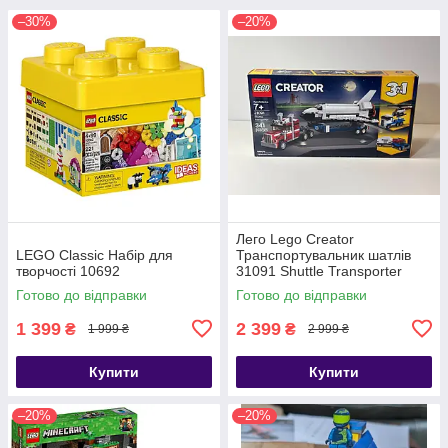
–30%
–20%
Лего Lego Creator
LEGO Classic Набір для
Транспортувальник шатлів
творчості 10692
31091 Shuttle Transporter
Готово до відправки
Готово до відправки
1 399
2 399
₴
₴
1 999 ₴
2 999 ₴
Купити
Купити
–20%
–20%