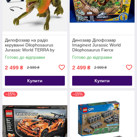
Дилофозавр на радіо
Динозавр Ділофозавр
керуванні Dilophosaurus
Imaginext Jurassic World
Jurassic World TERRA by
Dilophosaurus Fierce
Battat Remote Control
Launchin Lights SOUNDS
Готово до відправки
Готово до відправки
Dinosaur
2 499
2 499
₴
₴
2 999 ₴
2 999 ₴
Купити
Купити
–15%
–15%