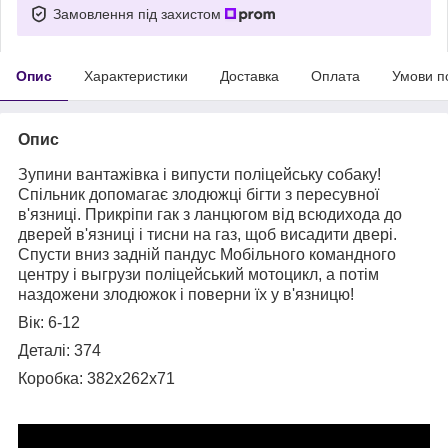
Замовлення під захистом
Опис
Характеристики
Доставка
Оплата
Умови п
Опис
Зупини вантажівка і випусти поліцейську собаку!
Спільник допомагає злодюжці бігти з пересувної
в'язниці. Прикріпи гак з ланцюгом від всюдихода до
дверей в'язниці і тисни на газ, щоб висадити двері.
Спусти вниз задній пандус Мобільного командного
центру і выгрузи поліцейський мотоцикл, а потім
наздожени злодюжок і поверни їх у в'язницю!
Вік: 6-12
Деталі: 374
Коробка: 382x262x71