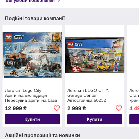
Всі умови повернення
Подібні товари компанії
Лего сіті Lego City
Лего сіті LEGO CITY:
Лего
Арктична експедиція
Garage Center
Cran
Пересувна арктична база
Автостоянка 60232
кран
60195 Arctic Mobile
12 999
2 999
4 4
₴
₴
Exploration Base
Купити
Купити
Акційні пропозиції та новинки