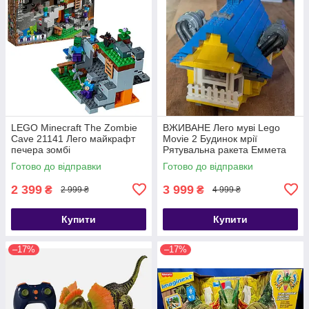
LEGO Minecraft The Zombie
ВЖИВАНЕ Лего муві Lego
Cave 21141 Лего майкрафт
Movie 2 Будинок мрії
печера зомбі
Рятувальна ракета Еммета
70831 Emmet's Dream House
Готово до відправки
Готово до відправки
Rescue Rocket!
2 399
3 999
₴
₴
2 999 ₴
4 999 ₴
Купити
Купити
–17%
–17%