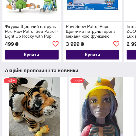
Фігурка Щенячий патруль
Paw Snow Patrol Pups
Інте
Рокі Paw Patrol Sea Patrol -
Щенячий патруль герої з
ZOO
Light Up Rocky with Pup
механічною функцією
Lux 
Pack and Mission Card
499
3 999
2 9
₴
₴
Купити
Купити
Акційні пропозиції та новинки
–50%
–25%