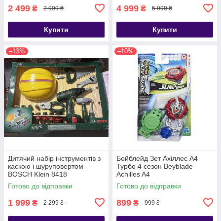
2 499
4 999
₴
₴
2 999 ₴
5 999 ₴
Купити
Купити
–13%
–10%
Дитячий набір інструментів з
Бейблейд Зет Ахіллес А4
каскою і шуруповертом
Турбо 4 сезон Beyblade
BOSCH Klein 8418
Achilles A4
Готово до відправки
Готово до відправки
1 999
899
₴
₴
2 299 ₴
999 ₴