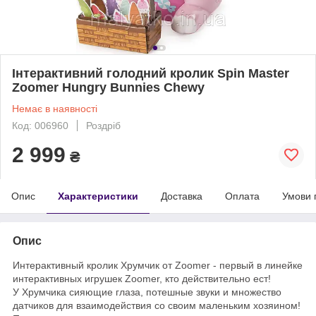
Інтерактивний голодний кролик Spin Master
Zoomer Hungry Bunnies Chewy
Немає в наявності
Код: 006960
Роздріб
2 999
₴
Опис
Характеристики
Доставка
Оплата
Умови 
Опис
Интерактивный кролик Хрумчик от Zoomer - первый в линейке
интерактивных игрушек Zoomer, кто действительно ест!
У Хрумчика сияющие глаза, потешные звуки и множество
датчиков для взаимодействия со своим маленьким хозяином!