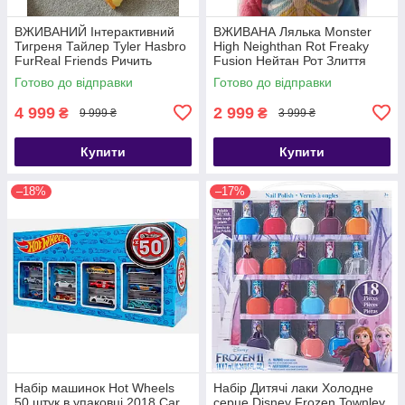
ВЖИВАНИЙ Інтерактивний
ВЖИВАНА Лялька Monster
Тигреня Тайлер Tyler Hasbro
High Neighthan Rot Freaky
FurReal Friends Ричить
Fusion Нейтан Рот Злиття
Амурчик
монстрів
Готово до відправки
Готово до відправки
4 999
2 999
₴
₴
9 999 ₴
3 999 ₴
Купити
Купити
–18%
–17%
Набір машинок Hot Wheels
Набір Дитячі лаки Холодне
50 штук в упаковці 2018 Car
серце Disney Frozen Townley