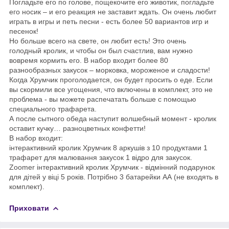
Погладьте его по голове, пощекочите его животик, погладьте
его носик – и его реакция не заставит ждать. Он очень любит
играть в игры и петь песни - есть более 50 вариантов игр и
песенок!
Но больше всего на свете, он любит есть! Это очень
голодный кролик, и чтобы он был счастлив, вам нужно
вовремя кормить его. В набор входит более 80
разнообразных закусок – морковка, мороженое и сладости!
Когда Хрумчик проголодается, он будет просить о еде. Если
вы скормили все угощения, что включены в комплект, это не
проблема - вы можете распечатать больше с помощью
специального трафарета.
А после сытного обеда наступит волшебный момент - кролик
оставит кучку… разноцветных конфетти!
В набор входит:
інтерактивний кролик Хрумчик 8 аркушів з 10 продуктами 1
трафарет для малювання закусок 1 відро для закусок.
Zoomer інтерактивний кролик Хрумчик - відмінний подарунок
для дітей у віці 5 років. Потрібно 3 батарейки АА (не входять в
комплект).
Приховати