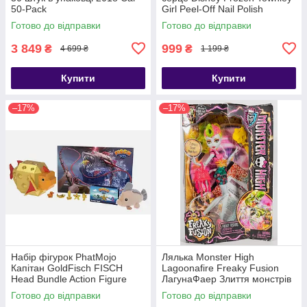
50-Pack
Girl Peel-Off Nail Polish
Готово до відправки
Готово до відправки
3 849
999
₴
₴
4 699 ₴
1 199 ₴
Купити
Купити
–17%
–17%
Набір фігурок PhatMojo
Лялька Monster High
Капітан GoldFisch FISCH
Lagoonafire Freaky Fusion
Head Bundle Action Figure
ЛагунаФаер Злиття монстрів
Playset
Готово до відправки
Готово до відправки