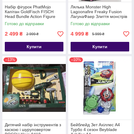
Набір фігурок PhatMojo
Лялька Monster High
Капітан GoldFisch FISCH
Lagoonafire Freaky Fusion
Head Bundle Action Figure
ЛагунаФаер Злиття монстрів
Playset
Готово до відправки
Готово до відправки
2 499
4 999
₴
₴
2 999 ₴
5 999 ₴
Купити
Купити
–13%
–10%
Дитячий набір інструментів з
Бейблейд Зет Ахіллес А4
каскою і шуруповертом
Турбо 4 сезон Beyblade