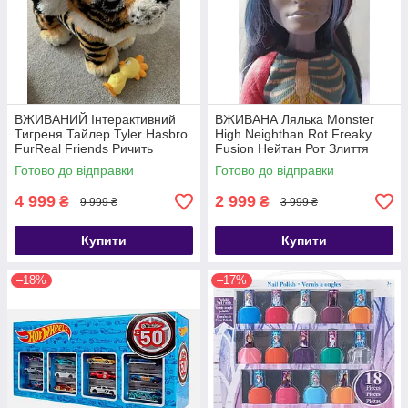
ВЖИВАНИЙ Інтерактивний
ВЖИВАНА Лялька Monster
Тигреня Тайлер Tyler Hasbro
High Neighthan Rot Freaky
FurReal Friends Ричить
Fusion Нейтан Рот Злиття
Амурчик
монстрів
Готово до відправки
Готово до відправки
4 999
2 999
₴
₴
9 999 ₴
3 999 ₴
Купити
Купити
–18%
–17%