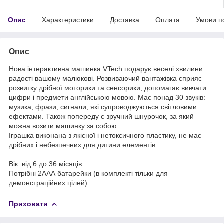
Опис
Характеристики
Доставка
Оплата
Умови п
Опис
Нова інтерактивна машинка VTech подарує веселі хвилини
радості вашому малюкові. Розвиваючий вантажівка сприяє
розвитку дрібної моторики та сенсорики, допомагає вивчати
цифри і предмети англійською мовою. Має понад 30 звуків:
музика, фрази, сигнали, які супроводжуються світловими
ефектами. Також попереду є зручний шнурочок, за який
можна возити машинку за собою.
Іграшка виконана з якісної і нетоксичного пластику, не має
дрібних і небезпечних для дитини елементів.
Вік: від 6 до 36 місяців
Потрібні 2ААА батарейки (в комплекті тільки для
демонстраційних цілей).
Приховати