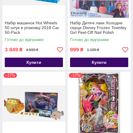
Набір машинок Hot Wheels
Набір Дитячі лаки Холодне
50 штук в упаковці 2018 Car
серце Disney Frozen Townley
50-Pack
Girl Peel-Off Nail Polish
Готово до відправки
Готово до відправки
3 849
999
₴
₴
4 699 ₴
1 199 ₴
Купити
Купити
–17%
–17%