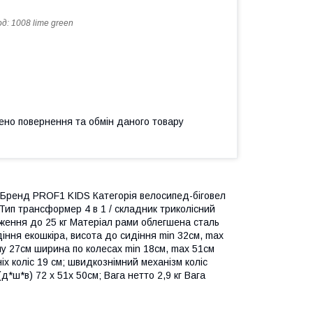
од:
1008 lime green
ено повернення та обмін даного товару
 Бренд PROF1 KIDS Категорія велосипед-біговел
 Тип трансформер 4 в 1 / складник триколісний
ження до 25 кг Матеріал рами облегшена сталь
іння екошкіра, висота до сидіння min 32см, max
у 27см ширина по колесах min 18см, max 51см
іх коліс 19 см; швидкознімний механізм коліс
*ш*в) 72 x 51x 50см; Вага нетто 2,9 кг Вага