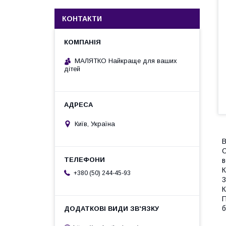
КОНТАКТИ
МАЛЯТКО Найкраще для ваших
дітей
Київ, Україна
В
С
в
К
+380 (50) 244-45-93
3
К
П
б