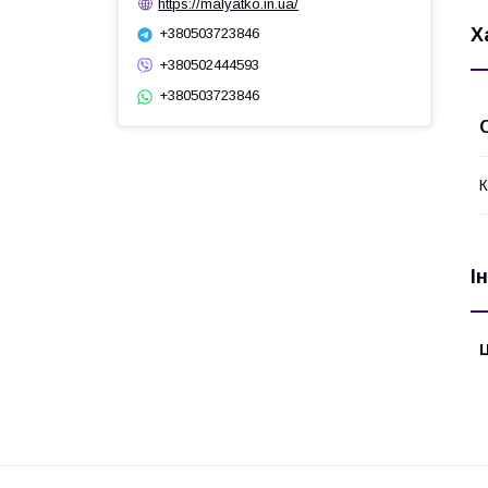
https://malyatko.in.ua/
Х
+380503723846
+380502444593
+380503723846
К
І
Ц