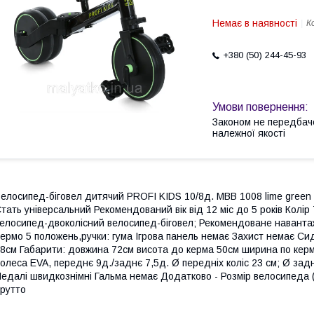
Немає в наявності
К
+380 (50) 244-45-93
Законом не передбач
належної якості
елосипед-біговел дитячий PROFI KIDS 10/8д. MBB 1008 lime green
тать універсальний Рекомендований вік від 12 міс до 5 років Колір
елосипед-двоколісний велосипед-біговел; Рекомендоване наванта
ермо 5 положень,ручки: гума Ігрова панель немає Захист немає Сид
8см Габарити: довжина 72см висота до керма 50см ширина по керм
олеса EVA, переднє 9д./заднє 7,5д. Ø передніх коліс 23 см; Ø задн
едалі швидкознімні Гальма немає Додатково - Розмір велосипеда (д
рутто