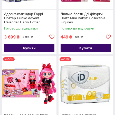
Адвент-календар Гаррі
Лялька братц Дві фігурки
Поттер Funko Advent
Bratz Mini Babyz Collectible
Calendar Harry Potter
Figures
Готово до відправки
Готово до відправки
3 699
449
₴
₴
4 999 ₴
599 ₴
Купити
Купити
–25%
–25%
Ігровий набір лялька Край
Підгузники памперси