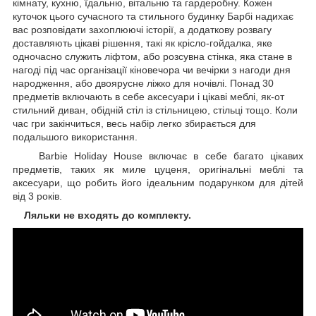
кімнату, кухню, їдальню, вітальню та гардеробну. Кожен
куточок цього сучасного та стильного будинку Барбі надихає
вас розповідати захоплюючі історії, а додаткову розвагу
доставляють цікаві рішення, такі як крісло-гойдалка, яке
одночасно служить ліфтом, або розсувна стінка, яка стане в
нагоді під час організації кіновечора чи вечірки з нагоди дня
народження, або двоярусне ліжко для ночівлі. Понад 30
предметів включають в себе аксесуари і цікаві меблі, як-от
стильний диван, обідній стіл із стільницею, стільці тощо. Коли
час гри закінчиться, весь набір легко збирається для
подальшого використання.
Barbie Holiday House включає в себе багато цікавих
предметів, таких як миле цуценя, оригінальні меблі та
аксесуари, що робить його ідеальним подарунком для дітей
від 3 років.
Ляльки не входять до комплекту.