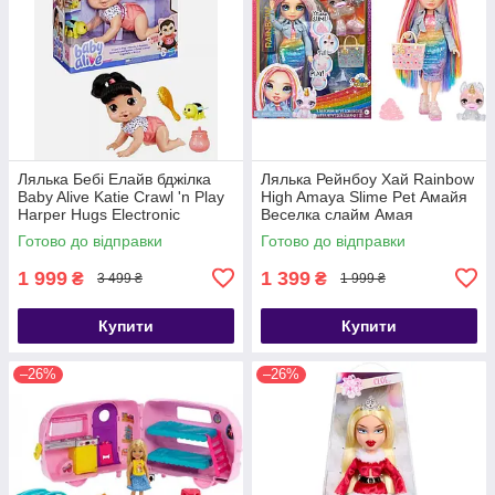
Лялька Бебі Елайв бджілка
Лялька Рейнбоу Хай Rainbow
Baby Alive Katie Crawl 'n Play
High Amaya Slime Pet Амайя
Harper Hugs Electronic
Веселка слайм Амая
Crawling
Готово до відправки
Готово до відправки
1 999
1 399
₴
₴
3 499 ₴
1 999 ₴
Купити
Купити
–26%
–26%