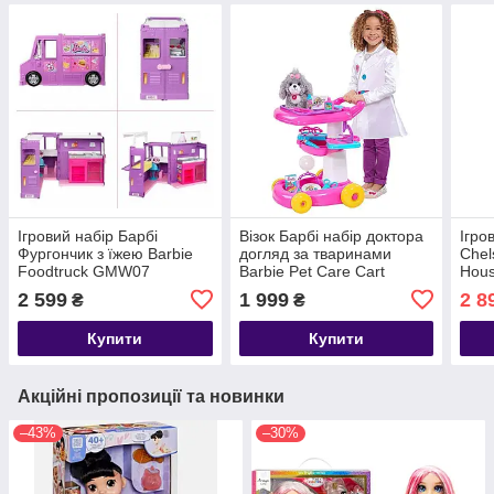
Ігровий набір Барбі
Візок Барбі набір доктора
Ігро
Фургончик з їжею Barbie
догляд за тваринами
Chel
Foodtruck GMW07
Barbie Pet Care Cart
Hous
буди
2 599
1 999
2 8
₴
₴
ляль
Купити
Купити
Акційні пропозиції та новинки
–43%
–30%