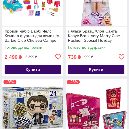
Ігровий набір Барбі Челсі
Лялька Братц Хлоя Санта
Кемпер фургон для кемпінгу
Клаус Bratz Very Merry Cloe
Barbie Club Chelsea Camper
Fashion Special Holiday
Готово до відправки
Готово до відправки
2 499
739
₴
₴
3 399 ₴
999 ₴
Купити
Купити
–26%
–25%