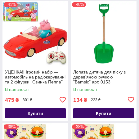
–41%
–40%
УЦЕНКА!! Ігровий набір —
Лопата дитяча для піску з
автомобіль на радіокеруванні
дерев'яною ручкою
та 2 фігурки "Свинка Пеппа"
"Bamsic" арт. 0153
(Peppa Pig) арт. 000-1
В наявності
В наявності
475
134
₴
₴
801 ₴
223 ₴
Купити
Купити
–38%
–38%