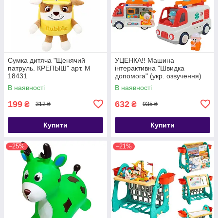
Сумка дитяча "Щенячий
УЦЕНКА!! Машина
патруль. КРЕПЫШ" арт. M
інтерактивна "Швидка
18431
допомога" (укр. озвучення)
арт. 46349
В наявності
В наявності
199
632
₴
₴
312 ₴
935 ₴
Купити
Купити
–25%
–21%