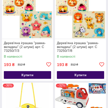
Дерев'яна іграшка "рамка-
Дерев'яна іграшка "рамка-
вкладиш" (2 штуки) арт. C
вкладиш" (2 штуки) арт. C
73250/7/3
73250/7/8
В наявності
В наявності
193
193
₴
₴
312 ₴
312 ₴
Купити
Купити
–36%
–32%