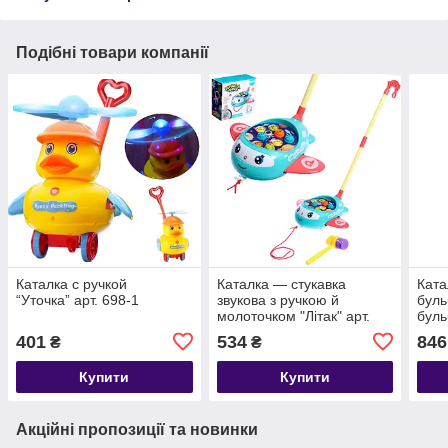
Подібні товари компанії
Каталка с ручкой
Каталка — стукавка
Ката
“Уточка” арт. 698-1
звукова з ручкою й
буль
молоточком "Літак" арт.
буль
8528 C
(Tra
401
534
846
₴
₴
арт.
Купити
Купити
Акційні пропозиції та новинки