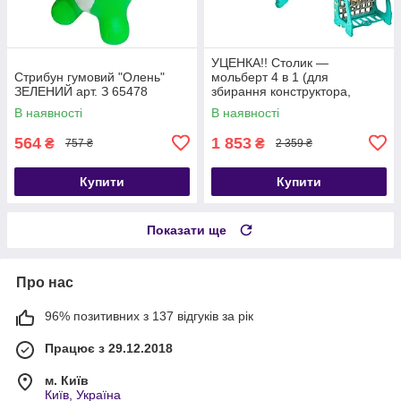
УЦЕНКА!! Столик —
Стрибун гумовий "Олень"
мольберт 4 в 1 (для
ЗЕЛЕНИЙ арт. З 65478
збирання конструктора,
малювання, книжкова
В наявності
В наявності
полиця) арт. S 075
564
1 853
₴
₴
757 ₴
2 359 ₴
Купити
Купити
Показати ще
Про нас
96% позитивних з 137 відгуків за рік
Працює з 29.12.2018
м. Київ
Київ, Україна