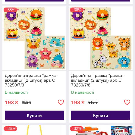
–38%
–38%
Дерев'яна іграшка "рамка-
Дерев'яна іграшка "рамка-
вкладиш" (2 штуки) арт. C
вкладиш" (2 штуки) арт. C
73250/7/3
73250/7/8
В наявності
В наявності
193
193
₴
₴
312 ₴
312 ₴
Купити
Купити
–36%
–32%