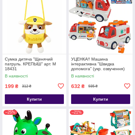
Сумка дитяча "Щенячий
УЦЕНКА!! Машина
патруль. КРЕПЫШ" арт. M
інтерактивна "Швидка
18431
допомога" (укр. озвучення)
арт. 46349
В наявності
В наявності
199
632
₴
₴
312 ₴
935 ₴
Купити
Купити
–25%
–21%