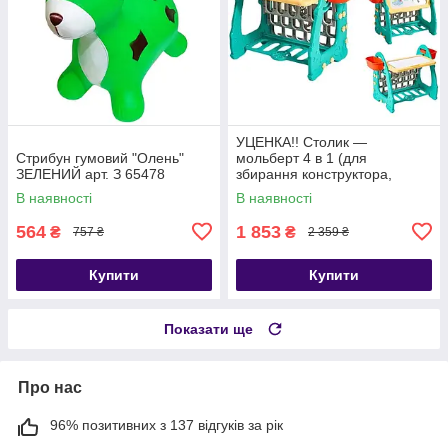
УЦЕНКА!! Столик —
Стрибун гумовий "Олень"
мольберт 4 в 1 (для
ЗЕЛЕНИЙ арт. З 65478
збирання конструктора,
малювання, книжкова
В наявності
В наявності
полиця) арт. S 075
564
1 853
₴
₴
757 ₴
2 359 ₴
Купити
Купити
Показати ще
Про нас
96% позитивних з 137 відгуків за рік