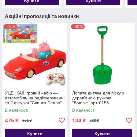
Купити
Купити
Акційні пропозиції та новинки
–41%
–40%
УЦЕНКА!! Ігровий набір —
Лопата дитяча для піску з
автомобіль на радіокеруванні
дерев'яною ручкою
та 2 фігурки "Свинка Пеппа"
"Bamsic" арт. 0153
(Peppa Pig) арт. 000-1
В наявності
В наявності
475
134
₴
₴
801 ₴
223 ₴
Купити
Купити