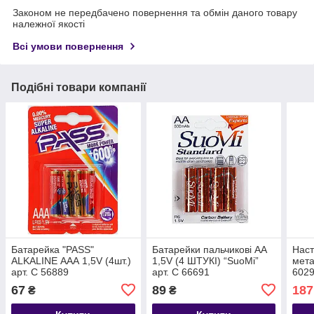
Законом не передбачено повернення та обмін даного товару
належної якості
Всі умови повернення
Подібні товари компанії
Батарейка "PASS"
Батарейки пальчикові АА
Наст
ALKALINE ААА 1,5V (4шт.)
1,5V (4 ШТУКІ) “SuoMi”
мета
арт. C 56889
арт. C 66691
602
67
89
187
₴
₴