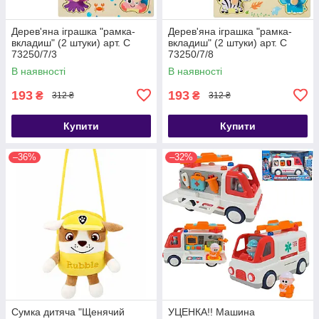
Дерев'яна іграшка "рамка-
Дерев'яна іграшка "рамка-
вкладиш" (2 штуки) арт. C
вкладиш" (2 штуки) арт. C
73250/7/3
73250/7/8
В наявності
В наявності
193
193
₴
₴
312 ₴
312 ₴
Купити
Купити
–36%
–32%
Сумка дитяча "Щенячий
УЦЕНКА!! Машина