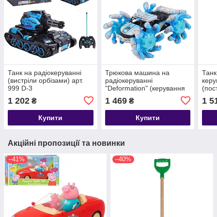
Танк на радіокеруванні
Трюкова машина на
Танк
(вистріли орбізами) арт.
радіокеруванні
керу
999 D-3
"Deformation" (керування
(пос
браслетом і пультом) арт.
паро
1 202
1 469
1 5
₴
₴
CV-A 500-2
D-7
Купити
Купити
Акційні пропозиції та новинки
–41%
–40%