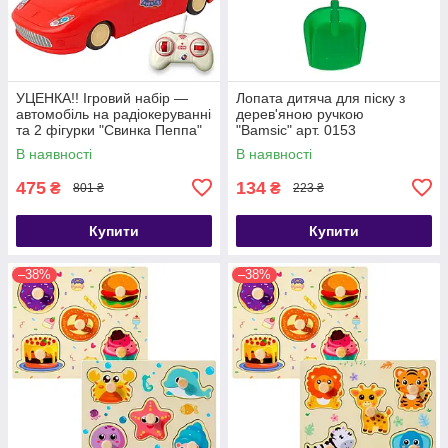
УЦЕНКА!! Ігровий набір —
Лопата дитяча для піску з
автомобіль на радіокеруванні
дерев'яною ручкою
та 2 фігурки "Свинка Пеппа"
"Bamsic" арт. 0153
(Peppa Pig) арт. 000-1
В наявності
В наявності
475
134
₴
₴
801 ₴
223 ₴
Купити
Купити
–38%
–38%