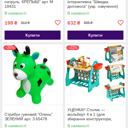
патруль. КРЕПЫШ" арт. M
інтерактивна "Швидка
18431
допомога" (укр. озвучення)
арт. 46349
В наявності
В наявності
199
632
₴
₴
312 ₴
935 ₴
Купити
Купити
–25%
–21%
УЦЕНКА!! Столик —
Стрибун гумовий "Олень"
мольберт 4 в 1 (для
ЗЕЛЕНИЙ арт. З 65478
збирання конструктора,
малювання, книжкова
В наявності
В наявності
полиця) арт. S 075