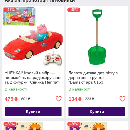
Акційні пропозиції та новинки
–41%
–40%
УЦЕНКА!! Ігровий набір —
Лопата дитяча для піску з
автомобіль на радіокеруванні
дерев'яною ручкою
та 2 фігурки "Свинка Пеппа"
"Bamsic" арт. 0153
(Peppa Pig) арт. 000-1
В наявності
В наявності
475
134
₴
₴
801 ₴
223 ₴
Купити
Купити
–38%
–38%