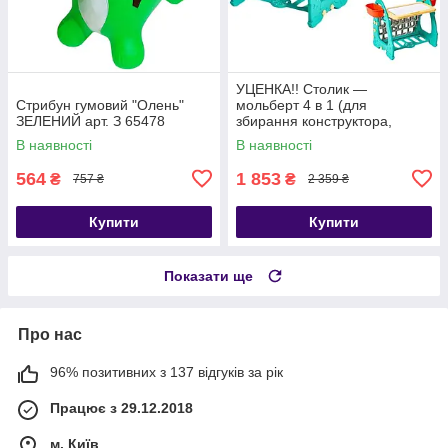
УЦЕНКА!! Столик —
Стрибун гумовий "Олень"
мольберт 4 в 1 (для
ЗЕЛЕНИЙ арт. З 65478
збирання конструктора,
малювання, книжкова
В наявності
В наявності
полиця) арт. S 075
564
1 853
₴
₴
757 ₴
2 359 ₴
Купити
Купити
Показати ще
Про нас
96% позитивних з 137 відгуків за рік
Працює з 29.12.2018
м. Київ