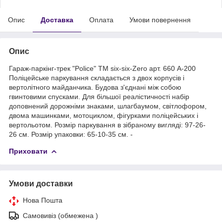
Опис
Доставка
Оплата
Умови повернення
Опис
Гараж-паркінг-трек "Police" TM six-six-Zero арт. 660 А-200
Поліцейське паркування складається з двох корпусів і
вертолітного майданчика. Будова з'єднані між собою
гвинтовими спусками. Для більшої реалістичності набір
доповнений дорожніми знаками, шлагбаумом, світлофором,
двома машинками, мотоциклом, фігурками поліцейських і
вертольотом. Розмір паркування в зібраному вигляді: 97-26-
26 см. Розмір упаковки: 65-10-35 см. -
Приховати
Умови доставки
Нова Пошта
Самовивіз (обмежена )