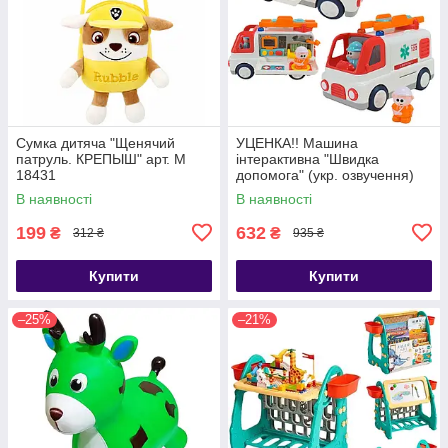
Сумка дитяча "Щенячий
УЦЕНКА!! Машина
патруль. КРЕПЫШ" арт. M
інтерактивна "Швидка
18431
допомога" (укр. озвучення)
арт. 46349
В наявності
В наявності
199
632
₴
₴
312 ₴
935 ₴
Купити
Купити
–25%
–21%