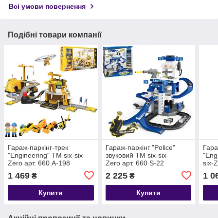
Всі умови повернення
Подібні товари компанії
Гараж-паркінг-трек
Гараж-паркінг "Police"
Гара
"Engineering" TM six-six-
звуковий TM six-six-
"Eng
Zero арт. 660 А-198
Zero арт. 660 S-22
six-
1 469
2 225
1 0
₴
₴
Купити
Купити