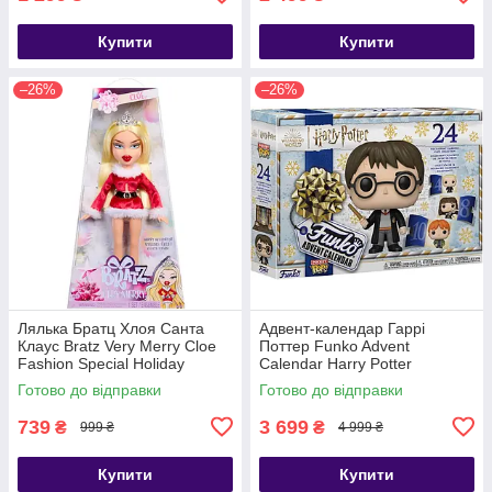
Купити
Купити
–26%
–26%
Лялька Братц Хлоя Санта
Адвент-календар Гаррі
Клаус Bratz Very Merry Cloe
Поттер Funko Advent
Fashion Special Holiday
Calendar Harry Potter
Готово до відправки
Готово до відправки
739
3 699
₴
₴
999 ₴
4 999 ₴
Купити
Купити