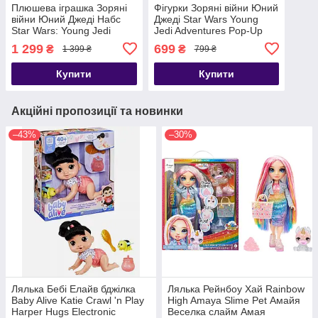
Плюшева іграшка Зоряні
Фігурки Зоряні війни Юний
війни Юний Джеді Набс
Джеді Star Wars Young
Star Wars: Young Jedi
Jedi Adventures Pop-Up
Adventures Fuzzy Force
Lightsaber Duel, Kai
1 299
699
₴
₴
1 399 ₴
799 ₴
Nubs Plush
Brightstar & Taborr 10см
Купити
Купити
Акційні пропозиції та новинки
–43%
–30%
Лялька Бебі Елайв бджілка
Лялька Рейнбоу Хай Rainbow
Baby Alive Katie Crawl 'n Play
High Amaya Slime Pet Амайя
Harper Hugs Electronic
Веселка слайм Амая