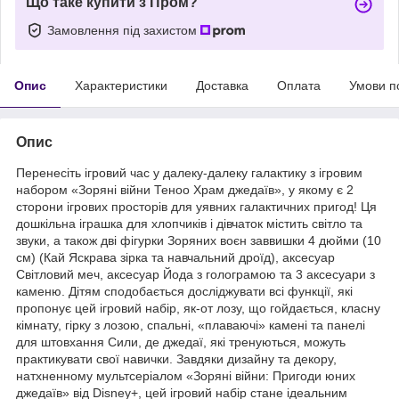
Що таке купити з Пром?
Замовлення під захистом
Опис
Характеристики
Доставка
Оплата
Умови п
Опис
Перенесіть ігровий час у далеку-далеку галактику з ігровим
набором «Зоряні війни Теноо Храм джедаїв», у якому є 2
сторони ігрових просторів для уявних галактичних пригод! Ця
дошкільна іграшка для хлопчиків і дівчаток містить світло та
звуки, а також дві фігурки Зоряних воєн заввишки 4 дюйми (10
см) (Кай Яскрава зірка та навчальний дроїд), аксесуар
Світловий меч, аксесуар Йода з голограмою та 3 аксесуари з
каменю. Дітям сподобається досліджувати всі функції, які
пропонує цей ігровий набір, як-от лозу, що гойдається, класну
кімнату, гірку з лозою, спальні, «плаваючі» камені та панелі
для штовхання Сили, де джедаї, які тренуються, можуть
практикувати свої навички. Завдяки дизайну та декору,
натхненному мультсеріалом «Зоряні війни: Пригоди юних
джедаїв» від Disney+, цей ігровий набір стане ідеальним