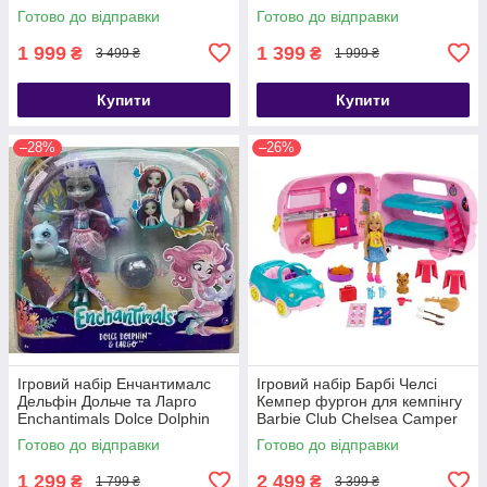
Crawling
Готово до відправки
Готово до відправки
1 999
1 399
₴
₴
3 499 ₴
1 999 ₴
Купити
Купити
–28%
–26%
Ігровий набір Енчантималс
Ігровий набір Барбі Челсі
Дельфін Дольче та Ларго
Кемпер фургон для кемпінгу
Enchantimals Dolce Dolphin
Barbie Club Chelsea Camper
Largo FKV55
Готово до відправки
Готово до відправки
1 299
2 499
₴
₴
1 799 ₴
3 399 ₴