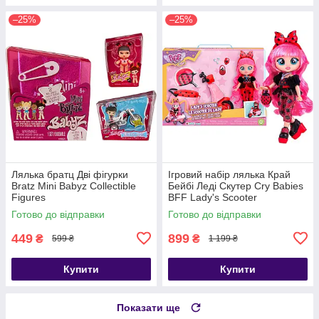
–25%
–25%
Лялька братц Дві фігурки
Ігровий набір лялька Край
Bratz Mini Babyz Collectible
Бейбі Леді Скутер Cry Babies
Figures
BFF Lady's Scooter
Готово до відправки
Готово до відправки
449
899
₴
₴
599 ₴
1 199 ₴
Купити
Купити
Показати ще