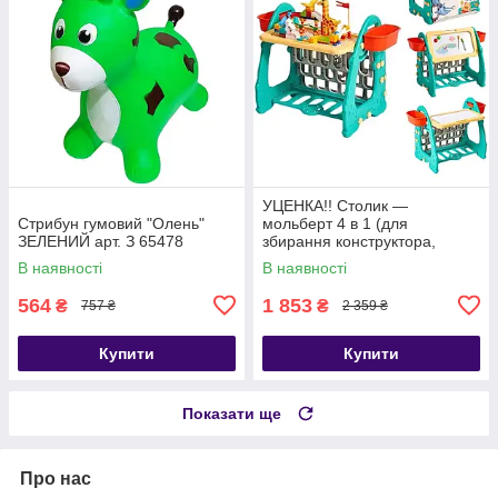
УЦЕНКА!! Столик —
Стрибун гумовий "Олень"
мольберт 4 в 1 (для
ЗЕЛЕНИЙ арт. З 65478
збирання конструктора,
малювання, книжкова
В наявності
В наявності
полиця) арт. S 075
564
1 853
₴
₴
757 ₴
2 359 ₴
Купити
Купити
Показати ще
Про нас