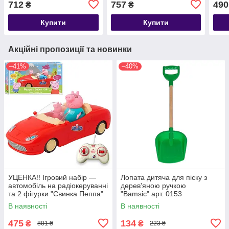
712
757
490
₴
₴
Купити
Купити
Акційні пропозиції та новинки
–41%
–40%
УЦЕНКА!! Ігровий набір —
Лопата дитяча для піску з
автомобіль на радіокеруванні
дерев'яною ручкою
та 2 фігурки "Свинка Пеппа"
"Bamsic" арт. 0153
(Peppa Pig) арт. 000-1
В наявності
В наявності
475
134
₴
₴
801 ₴
223 ₴