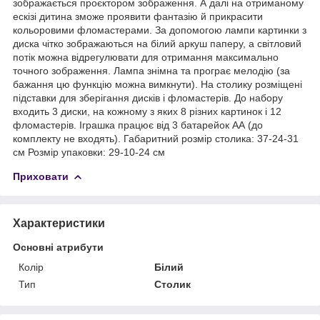
зображається проєктором зображення. А далі на отриманому
ескізі дитина зможе проявити фантазію й прикрасити
кольоровими фломастерами. За допомогою лампи картинки з
диска чітко зображаються на білий аркуш паперу, а світловий
потік можна відрегулювати для отримання максимально
точного зображення. Лампа знімна та програє мелодію (за
бажання цю функцію можна вимкнути). На столику розміщені
підставки для зберігання дисків і фломастерів. До набору
входить 3 диски, на кожному з яких 8 різних картинок і 12
фломастерів. Іграшка працює від 3 батарейок АА (до
комплекту не входять). Габаритний розмір столика: 37-24-31
см Розмір упаковки: 29-10-24 см
Приховати
Характеристики
Основні атрибути
Колір
Білий
Тип
Столик