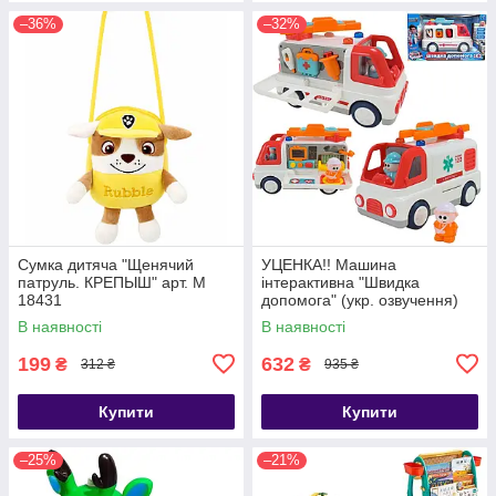
–36%
–32%
Сумка дитяча "Щенячий
УЦЕНКА!! Машина
патруль. КРЕПЫШ" арт. M
інтерактивна "Швидка
18431
допомога" (укр. озвучення)
арт. 46349
В наявності
В наявності
199
632
₴
₴
312 ₴
935 ₴
Купити
Купити
–25%
–21%