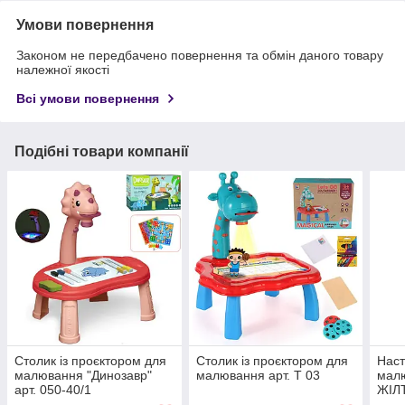
Умови повернення
Законом не передбачено повернення та обмін даного товару
належної якості
Всі умови повернення
Подібні товари компанії
Столик із проєктором для
Столик із проєктором для
Наст
малювання "Динозавр"
малювання арт. T 03
мал
арт. 050-40/1
ЖІЛТ