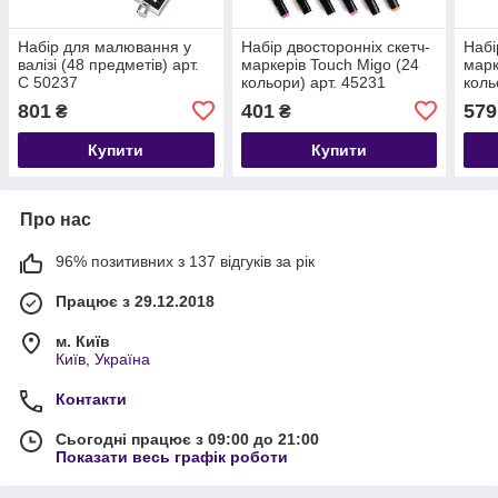
Набір для малювання у
Набір двосторонніх скетч-
Набі
валізі (48 предметів) арт.
маркерів Touch Migo (24
марк
C 50237
кольори) арт. 45231
коль
801
401
579
₴
₴
Купити
Купити
Про нас
96% позитивних з 137 відгуків за рік
Працює з 29.12.2018
м. Київ
Київ, Україна
Контакти
Сьогодні працює з 09:00 до 21:00
Показати весь графік роботи