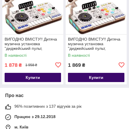
ВИГОДНО ВМІСТУ!! Дитяча
ВИГОДНО ВМІСТУ!! Дитяча
музична установка
музична установка
"диджейський пульт,
"диджейський пульт,
синтезатор" арт. 8 D 8 B +
синтезатор" арт. 8 D 8 B +
В наявності
В наявності
Скейт арт. 76761/4040
Скейт арт. 76761/0220
1 878
1 869
₴
₴
1 958 ₴
Купити
Купити
Про нас
96% позитивних з 137 відгуків за рік
Працює з 29.12.2018
м. Київ