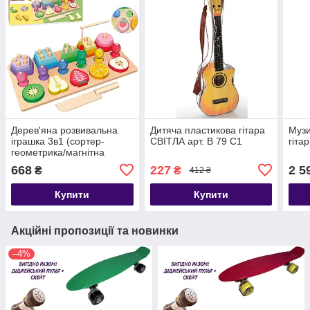
Дерев'яна розвивальна
Дитяча пластикова гітара
Музи
іграшка 3в1 (сортер-
СВІТЛА арт. B 79 C1
гітар
геометрика/магнітна
риболовля/фрукти на
668
227
2 5
₴
₴
412 ₴
магнітах) арт. 68379
Купити
Купити
Акційні пропозиції та новинки
–4%