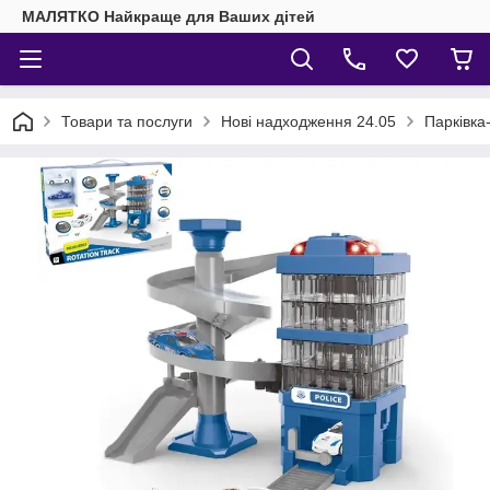
МАЛЯТКО Найкраще для Ваших дітей
Товари та послуги
Нові надходження 24.05
Парківка-