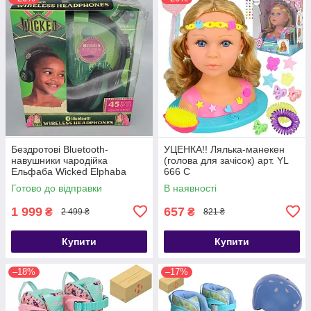
Бездротові Bluetooth-
УЦЕНКА!! Лялька-манекен
навушники чародійка
(голова для зачісок) арт. YL
Ельфаба Wicked Elphaba
666 C
Kids Bluetooth Wireless
Готово до відправки
В наявності
Headphones
1 999
657
₴
₴
2 499 ₴
821 ₴
Купити
Купити
–18%
–17%