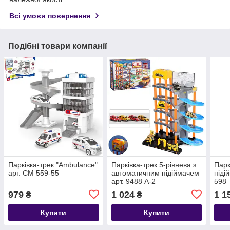
Всі умови повернення
Подібні товари компанії
Парківка-трек "Ambulance"
Парківка-трек 5-рівнева з
Парк
арт. СМ 559-55
автоматичним підіймачем
піді
арт. 9488 A-2
598
979
1 024
1 1
₴
₴
Купити
Купити