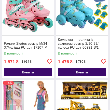
Комплект — ролики із
Ролики Skates розмір M/34-
захистом розмір S/30-33/
37/коліща PU арт. 17107-М
колеса PU арт. 60991-S/1
В наявності
В наявності
1 571
1 476
₴
₴
1 914 ₴
1 780 ₴
Купити
Купити
–14%