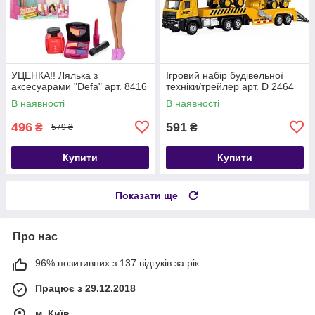
УЦЕНКА!! Лялька з
Ігровий набір будівельної
аксесуарами "Defa" арт. 8416
техніки/трейлер арт. D 2464
В наявності
В наявності
496
591
₴
₴
579 ₴
Купити
Купити
Показати ще
Про нас
96% позитивних з 137 відгуків за рік
Працює з 29.12.2018
м. Київ