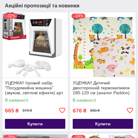
Акційні пропозиції та новинки
–32%
–24%
УЦЕНКА!! Ігровий набір
УЦЕНКА!! Дитячий
"Посудомийна машина"
двосторонній термокилимок
(звукові, світлові ефекти) арт.
180-120 см (аналог Parklon)
F 2315
арт. C-10458
В наявності
В наявності
665
676
₴
₴
979 ₴
890 ₴
Купити
Купити
–20%
–20%