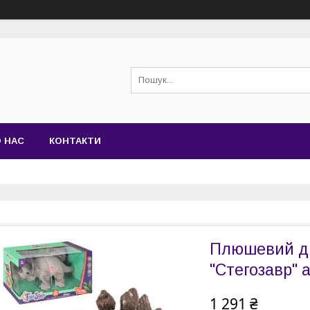
 НАС
КОНТАКТИ
Плюшевий ди
"Стегозавр" а
1 291 ₴