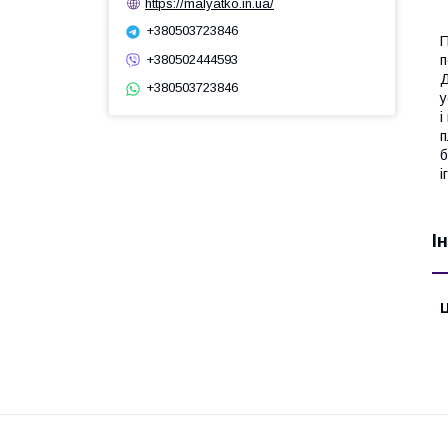
https://malyatko.in.ua/
+380503723846
П
+380502444593
п
Д
+380503723846
у
і
п
б
і
І
Ц