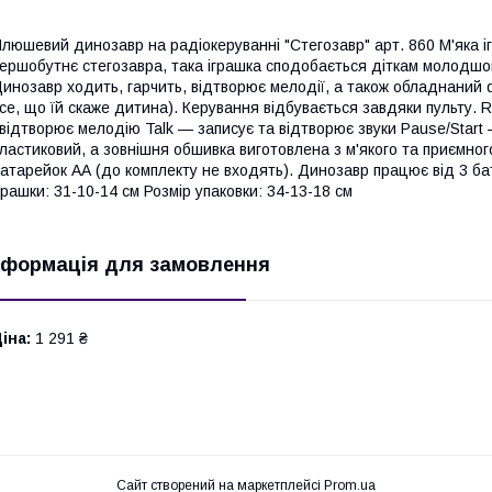
люшевий динозавр на радіокеруванні "Стегозавр" арт. 860 М'яка і
ершобутнє стегозавра, така іграшка сподобається діткам молодшог
инозавр ходить, гарчить, відтворює мелодії, а також обладнаний 
се, що їй скаже дитина). Керування відбувається завдяки пульту.
 відтворює мелодію Talk — записує та відтворює звуки Pause/Start 
ластиковий, а зовнішня обшивка виготовлена з м'якого та приємног
атарейок АА (до комплекту не входять). Динозавр працює від 3 ба
грашки: 31-10-14 см Розмір упаковки: 34-13-18 см
нформація для замовлення
іна:
1 291 ₴
Сайт створений на маркетплейсі
Prom.ua