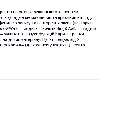
грашка на радіокеруванні виготовлена як
о віку, адже він має милий та приємний вигляд.
функцією запису та повторення звуків (повторить
 Roar&Walk — ходить і гарчить Sing&Walk — ходить
— зупинка та запуск функцій Каркас іграшки
о на дотик матеріалу. Пульт працює від 2
тарейок ААА (до комплекту входять). Розмір