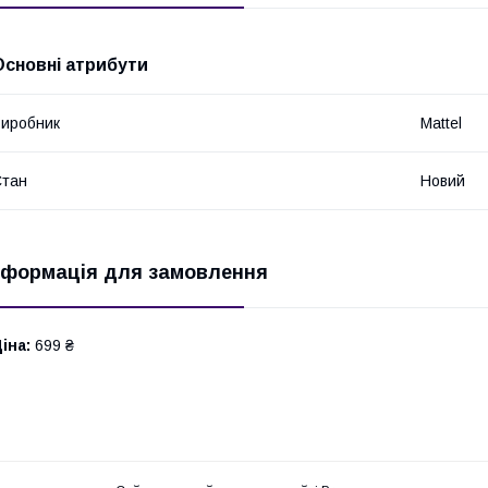
Основні атрибути
иробник
Mattel
Стан
Новий
нформація для замовлення
іна:
699 ₴