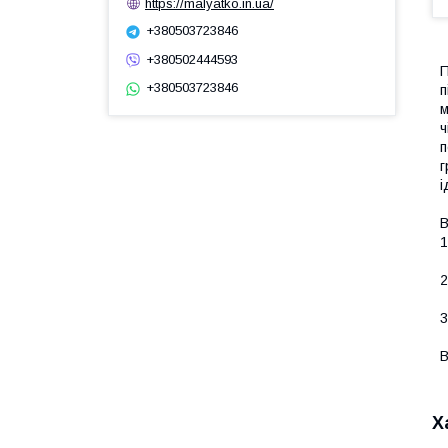
https://malyatko.in.ua/
+380503723846
+380502444593
П
+380503723846
п
м
ч
п
г
і
В
1
2
3
В
Х