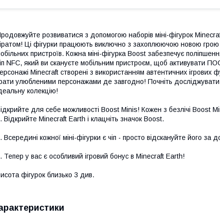
родовжуйте розвиватися з допомогою наборів міні-фігурок Minecraf
іратом! Ці фігурки працюють виключно з захоплюючою новою грою д
обільних пристроїв. Кожна міні-фігурка Boost забезпечує поліпшення 
іп NFC, який ви скануєте мобільним пристроєм, щоб активувати 
ерсонажі Minecraft створені з використанням автентичних ігрових ф
рати улюбленими персонажами де завгодно! Почніть досліджувати сві
деальну колекцію!
ідкрийте для себе можливості Boost Minis! Кожен з безлічі Boost Mi
. Відкрийте Minecraft Earth і клацніть значок Boost.
. Всередині кожної міні-фігурки є чіп - просто відскануйте його за
. Тепер у вас є особливий ігровий бонус в Minecraft Earth!
исота фігурок близько 3 див.
арактеристики