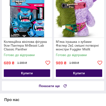
Колекційна вінілова фігурка
М'яка іграшка з зубами
9см Пантера MrBeast Lab
Фаглер 2в1 смішні потворні
Classic Panther
монстри Fuggler Misfit
Monsters Captain-Undergrin
Готово до відправки
Готово до відправки
689
989
₴
₴
1 399 ₴
1 999 ₴
Купити
Купити
Показати ще
Про нас