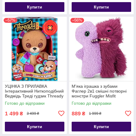
Купити
Купити
–57%
–56%
УЦІНКА З ПРИЛАВКА
М'яка іграшка з зубами
Інтерактивний Ниткоподібний
Фаглер 2в1 смішні потворні
Ведмідь Треді гудзик Thready
монстри Fuggler Misfit
Bear
Monsters Gaptooth Weirdo
Готово до відправки
Готово до відправки
Lilac Red
1 499
889
₴
₴
3 499 ₴
1 999 ₴
Купити
Купити