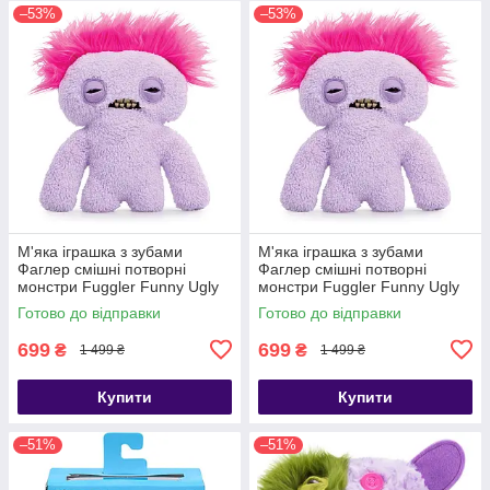
–53%
–53%
М'яка іграшка з зубами
М'яка іграшка з зубами
Фаглер смішні потворні
Фаглер смішні потворні
монстри Fuggler Funny Ugly
монстри Fuggler Funny Ugly
Monster HairyFugg Squidge
Monster HairyFugg Squidge
Готово до відправки
Готово до відправки
699
699
₴
₴
1 499 ₴
1 499 ₴
Купити
Купити
–51%
–51%