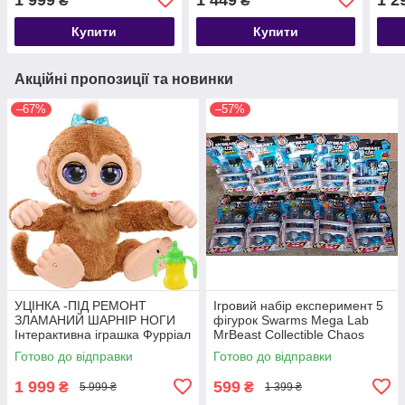
₴
₴
Купити
Купити
Акційні пропозиції та новинки
–67%
–57%
УЦІНКА -ПІД РЕМОНТ
Ігровий набір експеримент 5
ЗЛАМАНИЙ ШАРНІР НОГИ
фігурок Swarms Mega Lab
Інтерактивна іграшка Фурріал
MrBeast Collectible Chaos
Мавпочка furReal Peanut
Chomper
Готово до відправки
Готово до відправки
Playful Monkey
1 999
599
₴
₴
5 999 ₴
1 399 ₴