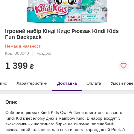
Ігровий набір Кінді Кидс Рюкзак Kindi Kids
Fun Backpack
Немає в наявності
Код: 003040
Роздріб
1 399
₴
пис
Характеристики
Доставка
Оплата
Умови пове
Опис
Соберите рюкзак Kindi Kids Owl Petkin и приготовьте своего
Kindi Kid к веселому дню в Rainbow Kindi В набор входят 3
эксклюзивных шопкинса: бирка на липучке, волшебный
исчезающий стаканчик для сока и пачка карандашей Peek-A-