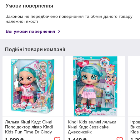
Умови повернення
Законом не передбачено повернення та обмін даного товару
належної якості
Всі умови повернення
Подібні товари компанії
Лялька Кінді Кидс Сінді
Kindi Kids великі ляльки
Ігро
Попс доктор лікар Kindi
Кінді Кидс Jessicake
Вихо
Kids Fun Time Dr Cindy
Джессикейк
Kids
Pops
1 999
1 449
1 2