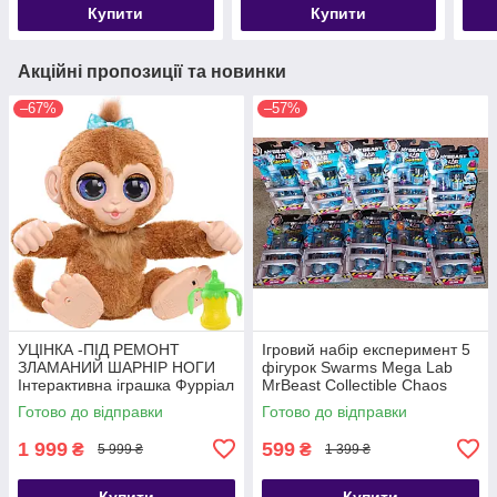
Купити
Купити
Акційні пропозиції та новинки
–67%
–57%
УЦІНКА -ПІД РЕМОНТ
Ігровий набір експеримент 5
ЗЛАМАНИЙ ШАРНІР НОГИ
фігурок Swarms Mega Lab
Інтерактивна іграшка Фурріал
MrBeast Collectible Chaos
Мавпочка furReal Peanut
Chomper
Готово до відправки
Готово до відправки
Playful Monkey
1 999
599
₴
₴
5 999 ₴
1 399 ₴
Купити
Купити