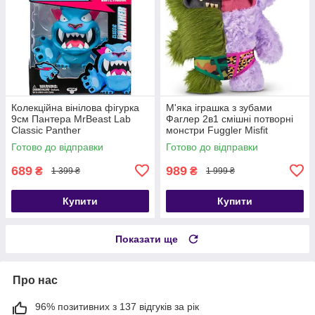
Колекційна вінілова фігурка
М'яка іграшка з зубами
9см Пантера MrBeast Lab
Фаглер 2в1 смішні потворні
Classic Panther
монстри Fuggler Misfit
Monsters Captain-Undergrin
Готово до відправки
Готово до відправки
689
989
₴
₴
1 399 ₴
1 999 ₴
Купити
Купити
Показати ще
Про нас
96% позитивних з 137 відгуків за рік