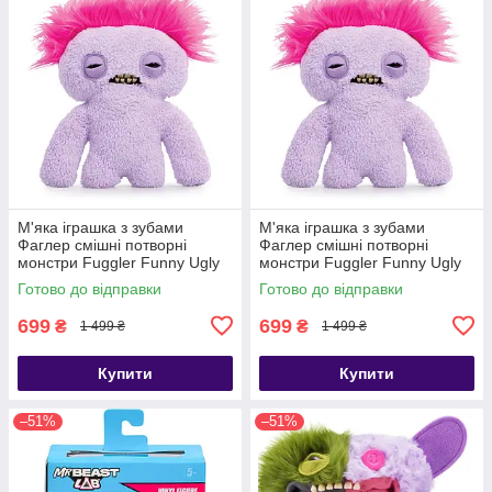
М'яка іграшка з зубами
М'яка іграшка з зубами
Фаглер смішні потворні
Фаглер смішні потворні
монстри Fuggler Funny Ugly
монстри Fuggler Funny Ugly
Monster HairyFugg Squidge
Monster HairyFugg Squidge
Готово до відправки
Готово до відправки
699
699
₴
₴
1 499 ₴
1 499 ₴
Купити
Купити
–51%
–51%