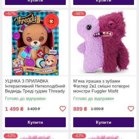
–57%
–56%
УЦІНКА З ПРИЛАВКА
М'яка іграшка з зубами
Інтерактивний Ниткоподібний
Фаглер 2в1 смішні потворні
Ведмідь Треді гудзик Thready
монстри Fuggler Misfit
Bear
Monsters Gaptooth Weirdo
Готово до відправки
Готово до відправки
Lilac Red
1 499
889
₴
₴
3 499 ₴
1 999 ₴
Купити
Купити
–53%
–53%