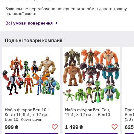
Законом не передбачено повернення та обмін даного товару
належної якості
Всі умови повернення
Подібні товари компанії
Набір фігурок Бен 10 і
Набір фігурок Бен Тен,
Проє
Кевін 11, 9в1, 7-12 см —
11в1, 3-12 см — Ben10
Ben1
Ben 10, Kevin Levin
(30 
Тен 
999
1 499
625
₴
₴