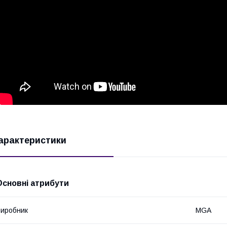
арактеристики
Основні атрибути
иробник
MGA