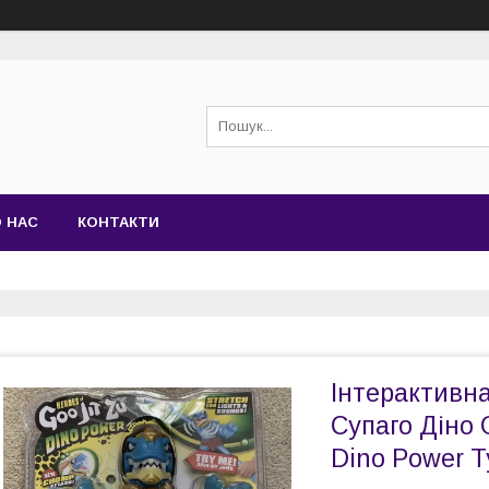
 НАС
КОНТАКТИ
Інтерактивна
Супаго Діно 
Dino Power T