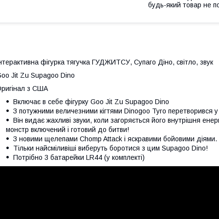
будь-який товар не п
нтерактивна фігурка тягучка ГУДЖИТСУ, Супаго Діно, світло, звук
oo Jit Zu Supagoo Dino
ригінал з США
Включає в себе фігурку Goo Jit Zu Supagoo Dino
З потужними величезними кігтями Dinogoo Tyro перетворився у 
Він видає жахливі звуки, коли загоряється його внутрішня енер
монстр включений і готовий до битви!
З новими щелепами Chomp Attack і яскравими бойовими діями.
Тільки найсміливіші виберуть боротися з цим Supagoo Dino!
Потрібно 3 батарейки LR44 (у комплекті)