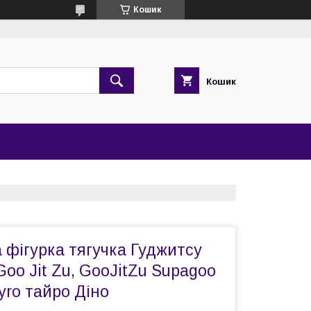
Кошик
Кошик
 фігурка тягучка Гуджитсу
Goo Jit Zu, GooJitZu Supagoo
yro тайро Діно