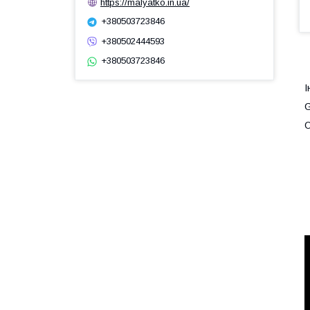
https://malyatko.in.ua/
+380503723846
+380502444593
+380503723846
І
G
О