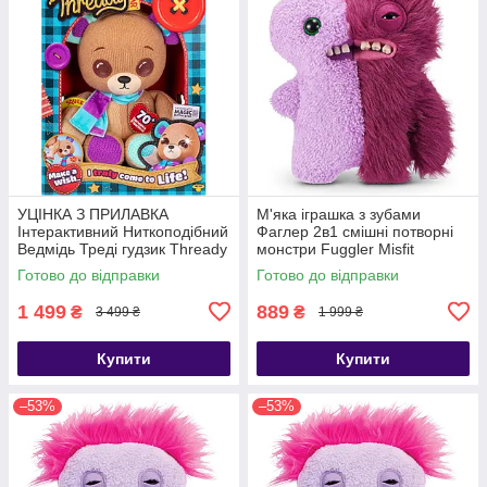
УЦІНКА З ПРИЛАВКА
М'яка іграшка з зубами
Інтерактивний Ниткоподібний
Фаглер 2в1 смішні потворні
Ведмідь Треді гудзик Thready
монстри Fuggler Misfit
Bear
Monsters Gaptooth Weirdo
Готово до відправки
Готово до відправки
Lilac Red
1 499
889
₴
₴
3 499 ₴
1 999 ₴
Купити
Купити
–53%
–53%