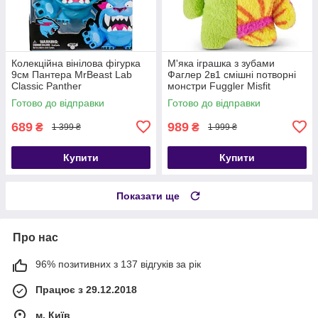
Колекційна вінілова фігурка
М'яка іграшка з зубами
9см Пантера MrBeast Lab
Фаглер 2в1 смішні потворні
Classic Panther
монстри Fuggler Misfit
Monsters Munch Tooth
Готово до відправки
Готово до відправки
689
989
₴
₴
1 399 ₴
1 999 ₴
Купити
Купити
Показати ще
Про нас
96% позитивних з 137 відгуків за рік
Працює з 29.12.2018
м. Київ