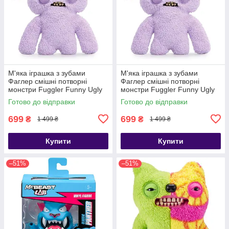
М'яка іграшка з зубами
М'яка іграшка з зубами
Фаглер смішні потворні
Фаглер смішні потворні
монстри Fuggler Funny Ugly
монстри Fuggler Funny Ugly
Monster HairyFugg Squidge
Monster HairyFugg Squidge
Готово до відправки
Готово до відправки
699
699
₴
₴
1 499 ₴
1 499 ₴
Купити
Купити
–51%
–51%