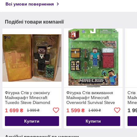
Всі умови повернення
Подібні товари компанії
Фігурка Стів у смокінгу
Фігурка Стів виживання
Стів
Майнкрафт Minecraft
Майнкрафт Minecraft
Майн
Tuxedo Steve Diamond
Overworld Survival Steve
Mine
2014
1 699
1 599
1 9
₴
₴
1 999 ₴
1 699 ₴
Купити
Купити