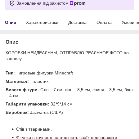
Замовлення під захистом
Опис
Характеристики
Доставка
Оплата
Умови п
Опис
КОРОБКИ НЕИДЕАЛЬНЫ, ОТПРАВЛЮ РЕАЛЬНОЕ ФОТО по
запросу
Тип:
игровые фигурки Minecraft
Материал:
пластик
Висота фігури:
Стів – 7 см, кінь – 8,5 см, свиня – 3,5 см, блок
– 4 см
Габарити упаковки:
32*9*14 см
Виробник:
Jazwares (США)
Стів з тваринами.
Фігурки в точності повторюють своїх персонажів з