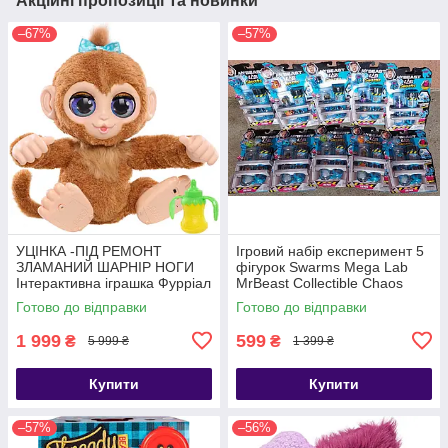
Акційні пропозиції та новинки
–67%
–57%
УЦІНКА -ПІД РЕМОНТ
Ігровий набір експеримент 5
ЗЛАМАНИЙ ШАРНІР НОГИ
фігурок Swarms Mega Lab
Інтерактивна іграшка Фурріал
MrBeast Collectible Chaos
Мавпочка furReal Peanut
Chomper
Готово до відправки
Готово до відправки
Playful Monkey
1 999
599
₴
₴
5 999 ₴
1 399 ₴
Купити
Купити
–57%
–56%